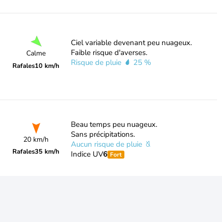
Ciel variable devenant peu nuageux.
Faible risque d'averses.
Calme
Risque de pluie
25 %
Rafales
10 km/h
Beau temps peu nuageux.
Sans précipitations.
20 km/h
Aucun risque de pluie
Rafales
35 km/h
Indice UV
6
Fort