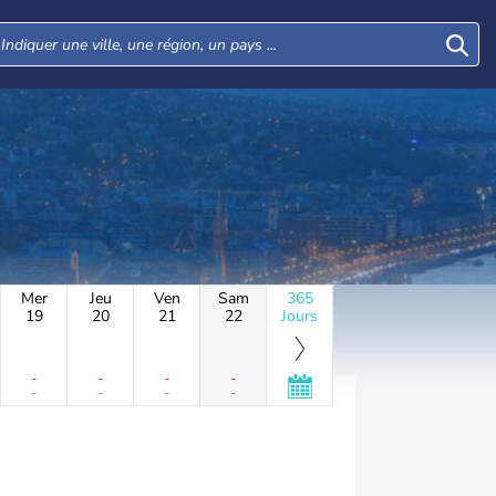
Mer
Jeu
Ven
Sam
365
19
20
21
22
Jours
-
-
-
-
-
-
-
-