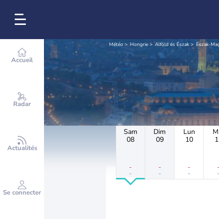
Météo
Hongrie
Alföld és Észak
Észak-Ma
Accueil
Radar
Sam
Dim
Lun
M
08
09
10
1
Actualités
-
-
-
-
-
-
Se connecter