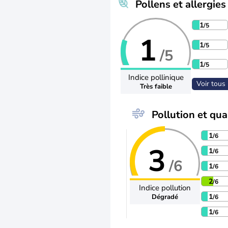
Pollens et allergies
1
/5
1
1
/5
/5
1
/5
Indice pollinique
Voir tous 
Très faible
Pollution et qual
1
/6
3
1
/6
/6
1
/6
2
/6
Indice pollution
1
Dégradé
/6
1
/6