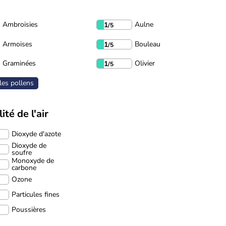
Ambroisies
Aulne
1
/5
Armoises
Bouleau
1
/5
Graminées
Olivier
1
/5
les pollens
ité de l'air
Dioxyde d'azote
Dioxyde de
soufre
Monoxyde de
carbone
Ozone
Particules fines
Poussières