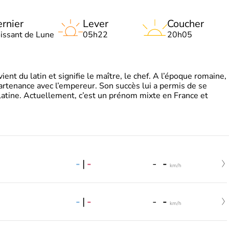
rnier
Lever
Coucher
oissant de Lune
05h22
20h05
t du latin et signifie le maître, le chef. A l’époque romaine,
partenance avec l’empereur. Son succès lui a permis de se
latine. Actuellement, c’est un prénom mixte en France et
-
|
-
-
-
km/h
-
|
-
-
-
km/h