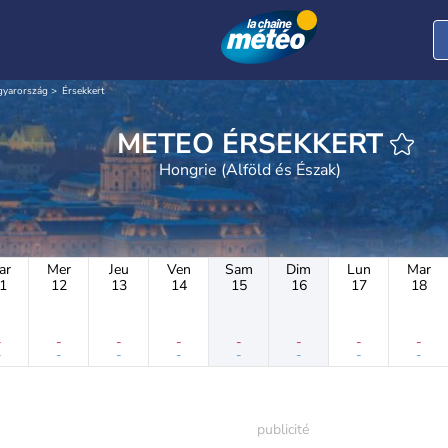
gyarország
Érsekkert
METEO ÉRSEKKERT
Hongrie (Alföld és Észak)
ar
Mer
Jeu
Ven
Sam
Dim
Lun
Mar
1
12
13
14
15
16
17
18
-
-
-
-
-
-
-
-
-
-
-
-
-
-
-
-