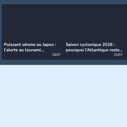
Puissant séisme au Japon :
Saison cyclonique 2026 :
l’alerte au tsunami
pourquoi l’Atlantique reste
désormais levée
28/07
très calme à ce stade ?
22/07