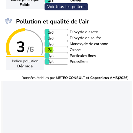
Olivier
1
/5
Faible
Voir tous les pollens
Pollution et qualité de l'air
Dioxyde d'azote
1
/6
Dioxyde de soufre
1
/6
3
Monoxyde de carbone
1
/6
/6
Ozone
2
/6
Particules fines
1
/6
Indice pollution
Poussières
1
/6
Dégradé
Données établies par
METEO CONSULT et Copernicus AMS(2026)