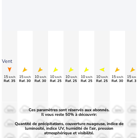
Vent
15
15
10
10
10
10
10
15
15
km/h
km/h
km/h
km/h
km/h
km/h
km/h
km/h
km/
Raf. 35
Raf. 30
Raf. 30
Raf. 25
Raf. 25
Raf. 25
Raf. 25
Raf. 30
Raf. 3
Ces paramètres sont réservés aux abonnés.
50%
50%
50%
50%
50%
50%
50%
50%
50%
Il vous reste 50% à découvrir:
Quantité de précipitations, couverture nuageuse, indice de
30%
30%
30%
30%
30%
30%
30%
30%
30%
luminosité, indice UV, humidité de l'air, pression
atmosphérique et visibilité.