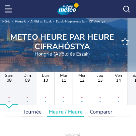
Météo
Hongrie
Alföld és Észak
Észak-Magyarország
Cifrahóstya
METEO HEURE PAR HEURE
CIFRAHÓSTYA
Hongrie (Alföld és Észak)
Sam
Dim
Lun
Mar
Mer
Jeu
Ven
S
08
09
10
11
12
13
14
-
-
-
-
-
-
-
-
-
-
-
-
-
-
Journée
Heure / Heure
Comparer