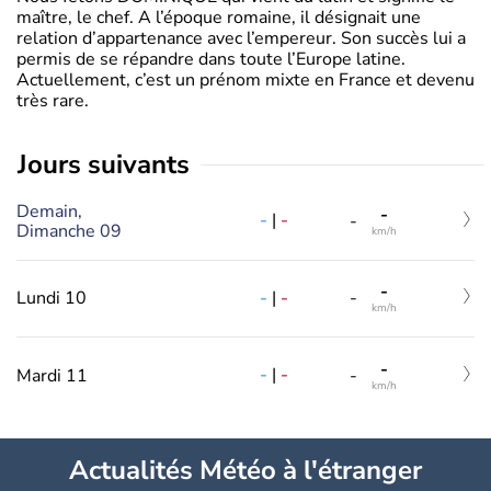
maître, le chef. A l’époque romaine, il désignait une
relation d’appartenance avec l’empereur. Son succès lui a
permis de se répandre dans toute l’Europe latine.
Actuellement, c’est un prénom mixte en France et devenu
très rare.
jours suivants
Demain,
-
-
|
-
-
Dimanche 09
km/h
-
-
|
-
Lundi 10
-
km/h
-
-
|
-
Mardi 11
-
km/h
Actualités Météo à l'étranger