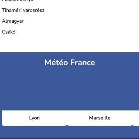
Tihaméri városrész
Almagyar
Csákó
Météo France
Lyon
Marseille