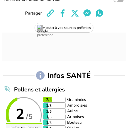
Partager
Ajouter à vos sources préférées
Infos SANTÉ
Pollens et allergies
Graminées
2
/5
Ambroisies
1
/5
2
Aulne
1
/5
/5
Armoises
1
/5
Bouleau
1
/5
Indice pollinique