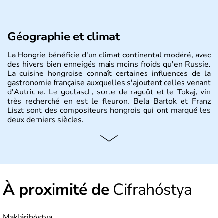
Géographie et climat
La Hongrie bénéficie d'un climat continental modéré, avec
des hivers bien enneigés mais moins froids qu'en Russie.
La cuisine hongroise connaît certaines influences de la
gastronomie française auxquelles s'ajoutent celles venant
d'Autriche. Le goulasch, sorte de ragoût et le Tokaj, vin
très recherché en est le fleuron. Bela Bartok et Franz
Liszt sont des compositeurs hongrois qui ont marqué les
deux derniers siècles.
Histoire et administration
Pays d'Europe centrale, membre de l'Union européenne
depuis 2004, la Hongrie est aussi appelée « pays magyar
». Un peu plus de dix millions d'habitants composent le
À proximité de
Cifrahóstya
pays dont la langue est bien-sûr le hongrois et la
monnaie le forint. Sa capitale s'appelle Budapest.
L'industrie de la métallurgie s'est pendant longtemps
développée en Hongrie.
Maklárihóstya