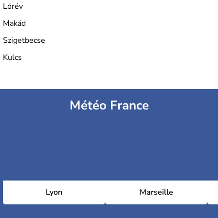
développée en Hongrie.
Lórév
Makád
Szigetbecse
Kulcs
Météo France
Lyon
Marseille