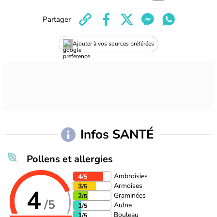
Partager
Ajouter à vos sources préférées
Infos SANTÉ
Pollens et allergies
Ambroisies
4
/5
Armoises
3
/5
4
Graminées
2
/5
/5
Aulne
1
/5
Bouleau
1
/5