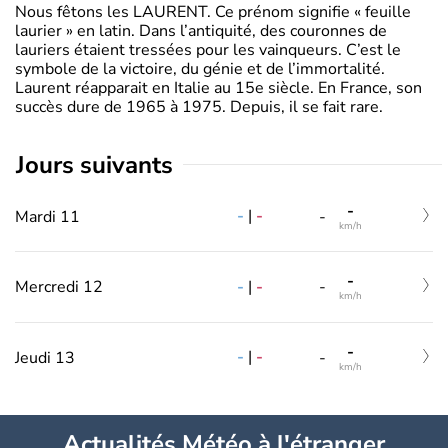
Nous fêtons les LAURENT. Ce prénom signifie « feuille
laurier » en latin. Dans l’antiquité, des couronnes de
lauriers étaient tressées pour les vainqueurs. C’est le
symbole de la victoire, du génie et de l’immortalité.
Laurent réapparait en Italie au 15e siècle. En France, son
succès dure de 1965 à 1975. Depuis, il se fait rare.
jours suivants
-
-
|
-
Mardi 11
-
km/h
-
-
|
-
Mercredi 12
-
km/h
-
-
|
-
Jeudi 13
-
km/h
Actualités Météo à l'étranger