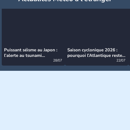
Puissant séisme au Japon :
Saison cyclonique 2026 :
l’alerte au tsunami
pourquoi l’Atlantique reste
désormais levée
28/07
très calme à ce stade ?
22/07