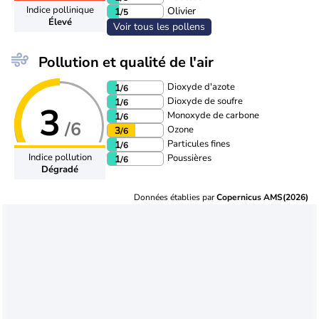
Indice pollinique
Olivier
1
/5
Élevé
Voir tous les pollens
Pollution et qualité de l'air
Dioxyde d'azote
1
/6
Dioxyde de soufre
1
/6
3
Monoxyde de carbone
1
/6
/6
Ozone
3
/6
Particules fines
1
/6
Indice pollution
Poussières
1
/6
Dégradé
Données établies par
Copernicus AMS(2026)