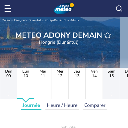
Météo
Hongrie
Dunántúl
Közép-Dunántúl
Adony
METEO ADONY DEMAIN
Hongrie (Dunántúl)
Dim
Lun
Mar
Mer
Jeu
Ven
Sam
D
09
10
11
12
13
14
15
-
-
-
-
-
-
-
-
-
-
-
-
-
-
Journée
Heure / Heure
Comparer