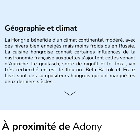
Géographie et climat
La Hongrie bénéficie d'un climat continental modéré, avec
des hivers bien enneigés mais moins froids qu'en Russie.
La cuisine hongroise connaît certaines influences de la
gastronomie française auxquelles s'ajoutent celles venant
d'Autriche. Le goulasch, sorte de ragoût et le Tokaj, vin
très recherché en est le fleuron. Bela Bartok et Franz
Liszt sont des compositeurs hongrois qui ont marqué les
deux derniers siècles.
Histoire et administration
Pays d'Europe centrale, membre de l'Union européenne
depuis 2004, la Hongrie est aussi appelée « pays magyar
». Un peu plus de dix millions d'habitants composent le
À proximité de
Adony
pays dont la langue est bien-sûr le hongrois et la
monnaie le forint. Sa capitale s'appelle Budapest.
L'industrie de la métallurgie s'est pendant longtemps