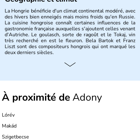
La Hongrie bénéficie d'un climat continental modéré, avec
des hivers bien enneigés mais moins froids qu'en Russie.
La cuisine hongroise connaît certaines influences de la
gastronomie française auxquelles s'ajoutent celles venant
d'Autriche. Le goulasch, sorte de ragoût et le Tokaj, vin
très recherché en est le fleuron. Bela Bartok et Franz
Liszt sont des compositeurs hongrois qui ont marqué les
deux derniers siècles.
Histoire et administration
Pays d'Europe centrale, membre de l'Union européenne
depuis 2004, la Hongrie est aussi appelée « pays magyar
». Un peu plus de dix millions d'habitants composent le
À proximité de
Adony
pays dont la langue est bien-sûr le hongrois et la
monnaie le forint. Sa capitale s'appelle Budapest.
L'industrie de la métallurgie s'est pendant longtemps
développée en Hongrie.
Lórév
Makád
Szigetbecse