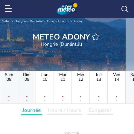
Météo
Hongrie
Dunántúl
Közép-Dunántúl
Adony
METEO ADONY
Hongrie (Dunántúl)
Sam
Dim
Lun
Mar
Mer
Jeu
Ven
S
08
09
10
11
12
13
14
-
-
-
-
-
-
-
-
-
-
-
-
-
-
Journée
Heure / Heure
Comparer