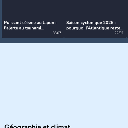
Puissant séisme au Japon :
Saison cyclonique 2026 :
l’alerte au tsunami
pourquoi l’Atlantique reste
désormais levée
28/07
très calme à ce stade ?
22/07
Géographie et climat