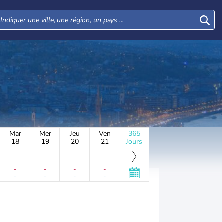
Mar
Mer
Jeu
Ven
365
18
19
20
21
Jours
-
-
-
-
-
-
-
-