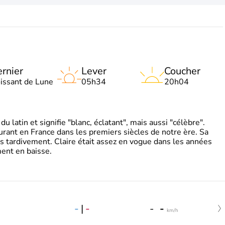
rnier
Lever
Coucher
oissant de Lune
05h34
20h04
 latin et signifie "blanc, éclatant", mais aussi "célèbre".
ourant en France dans les premiers siècles de notre ère. Sa
s tardivement. Claire était assez en vogue dans les années
ent en baisse.
-
|
-
-
-
km/h