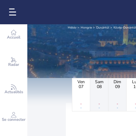
Météo
Hongrie
Dunántúl
Közép-Dunántú
Accueil
Radar
Ven
Sam
Dim
L
07
08
09
1
Actualités
-
-
-
-
-
-
Se connecter