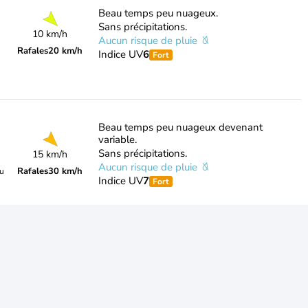
Beau temps peu nuageux.
Sans précipitations.
10 km/h
Aucun risque de pluie
Rafales
20 km/h
Indice UV
6
Fort
Beau temps peu nuageux devenant
variable.
Sans précipitations.
15 km/h
Aucun risque de pluie
Rafales
30 km/h
du
Indice UV
7
Fort