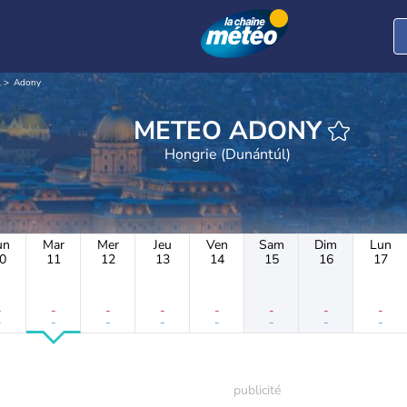
l
Adony
METEO ADONY
Hongrie (Dunántúl)
un
Mar
Mer
Jeu
Ven
Sam
Dim
Lun
0
11
12
13
14
15
16
17
-
-
-
-
-
-
-
-
-
-
-
-
-
-
-
-