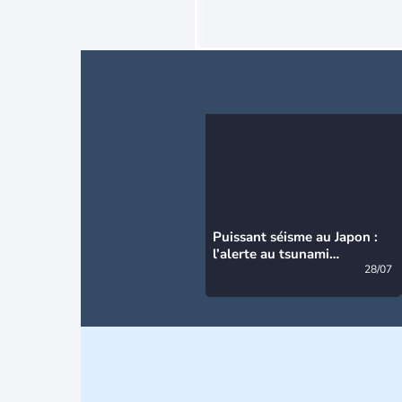
Puissant séisme au Japon :
l’alerte au tsunami
désormais levée
28/07