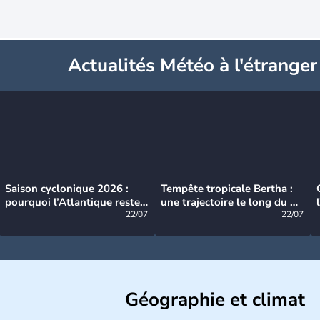
Actualités Météo à l'étranger
Saison cyclonique 2026 :
Tempête tropicale Bertha :
pourquoi l’Atlantique reste
une trajectoire le long du du
très calme à ce stade ?
22/07
littoral américain
22/07
Géographie et climat