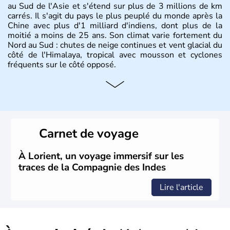
au Sud de l'Asie et s'étend sur plus de 3 millions de km
carrés. Il s'agit du pays le plus peuplé du monde après la
Chine avec plus d'1 milliard d'indiens, dont plus de la
moitié a moins de 25 ans. Son climat varie fortement du
Nord au Sud : chutes de neige continues et vent glacial du
côté de l'Himalaya, tropical avec mousson et cyclones
fréquents sur le côté opposé.
Histoire et administration
Les différents peuples ayant occupé l'Inde sont à l'origine
de 4 religions : l'hindouisme, le bouddhisme, le jaïnisme
et le sikhisme. Suite à l'arrivée des européens au XVIème
Carnet de voyage
siècle, l'Inde reste sous la domination de l'empire
britannique jusqu'à l'obtention de son indépendance en
1947. Le Taj Mahal, mausolée construit par un empereur
À Lorient, un voyage immersif sur les
en l'honneur de son épouse, a été édifié dans les années
traces de la Compagnie des Indes
1640 et est aujourd'hui considéré comme l'une des 7
merveilles du monde.
Lire l'article