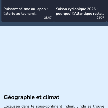
Puissant séisme au Japon :
Saison cyclonique 2026 :
l’alerte au tsunami
pourquoi l’Atlantique reste
désormais levée
28/07
très calme à ce stade ?
22/07
Géographie et climat
Localisée dans le sous-continent indien, l'Inde se trouve