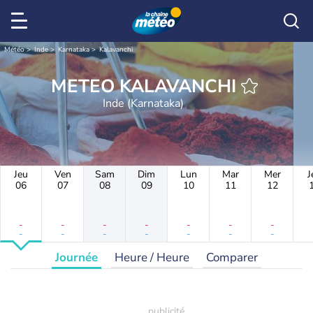
Météo
Inde
Karnataka
Kalavanchi
METEO KALAVANCHI
Inde (Karnataka)
Jeu
Ven
Sam
Dim
Lun
Mar
Mer
J
06
07
08
09
10
11
12
-
-
-
-
-
-
-
-
-
-
-
-
-
-
Journée
Heure / Heure
Comparer