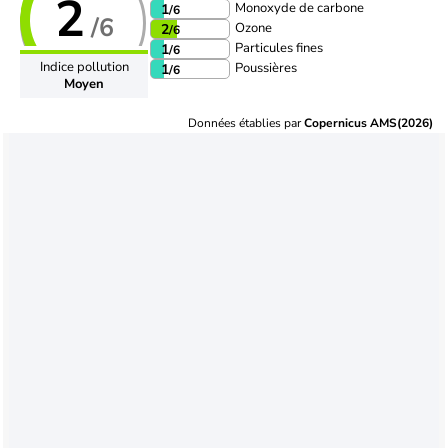
2
Monoxyde de carbone
1
/6
/6
Ozone
2
/6
Particules fines
1
/6
Indice pollution
Poussières
1
/6
Moyen
Données établies par
Copernicus AMS(2026)