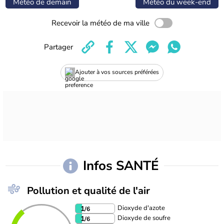
Météo de demain
Météo du week-end
Recevoir la météo de ma ville
Partager
Ajouter à vos sources préférées
Infos SANTÉ
Pollution et qualité de l'air
Dioxyde d'azote
1
/6
Dioxyde de soufre
1
/6