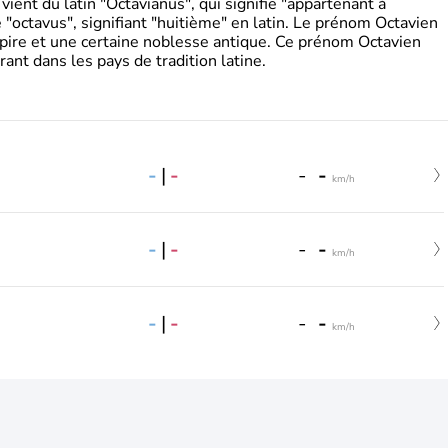
ient du latin "Octavianus", qui signifie "appartenant à
"octavus", signifiant "huitième" en latin. Le prénom Octavien
pire et une certaine noblesse antique. Ce prénom Octavien
rant dans les pays de tradition latine.
-
|
-
-
-
km/h
-
|
-
-
-
km/h
-
|
-
-
-
km/h