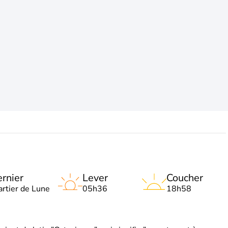
rnier
Lever
Coucher
artier de Lune
05h36
18h58