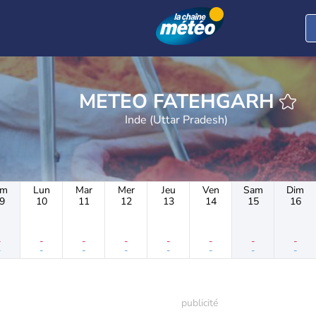
METEO FATEHGARH
Inde (Uttar Pradesh)
im
Lun
Mar
Mer
Jeu
Ven
Sam
Dim
9
10
11
12
13
14
15
16
-
-
-
-
-
-
-
-
-
-
-
-
-
-
-
-