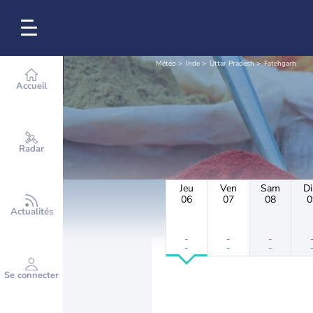
Météo
Inde
Uttar Pradesh
Fatehgarh
Accueil
Radar
Jeu
Ven
Sam
D
06
07
08
0
Actualités
-
-
-
-
-
-
Se connecter