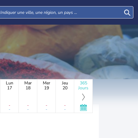
Lun
Mar
Mer
Jeu
365
17
18
19
20
Jours
-
-
-
-
-
-
-
-