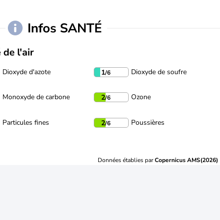
Infos SANTÉ
 de l'air
Dioxyde d'azote
Dioxyde de soufre
1
/6
Monoxyde de carbone
Ozone
2
/6
Particules fines
Poussières
2
/6
Données établies par
Copernicus AMS(2026)