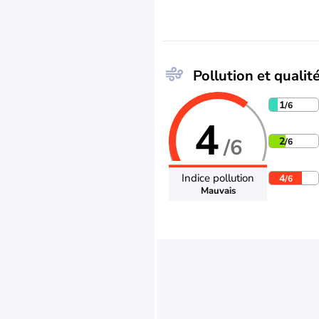
Pollution et qualité
1
/6
4
/6
2
/6
Indice pollution
4
/6
Mauvais