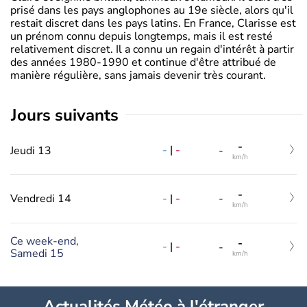
prisé dans les pays anglophones au 19e siècle, alors qu'il
restait discret dans les pays latins. En France, Clarisse est
un prénom connu depuis longtemps, mais il est resté
relativement discret. Il a connu un regain d'intérêt à partir
des années 1980-1990 et continue d'être attribué de
manière régulière, sans jamais devenir très courant.
jours suivants
-
-
|
-
Jeudi 13
-
km/h
-
-
|
-
Vendredi 14
-
km/h
Ce week-end,
-
-
|
-
-
Samedi 15
km/h
Actualités Météo à l'étranger