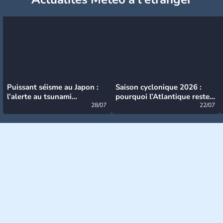
Puissant séisme au Japon :
Saison cyclonique 2026 :
l’alerte au tsunami
pourquoi l’Atlantique reste
désormais levée
28/07
très calme à ce stade ?
22/07