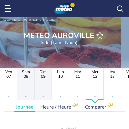
Météo
Inde
Tamil Nadu
Auroville
METEO AUROVILLE
Inde (Tamil Nadu)
Ven
Sam
Dim
Lun
Mar
Mer
Jeu
V
07
08
09
10
11
12
13
-
-
-
-
-
-
-
-
-
-
-
-
-
-
Journée
Heure / Heure
Comparer