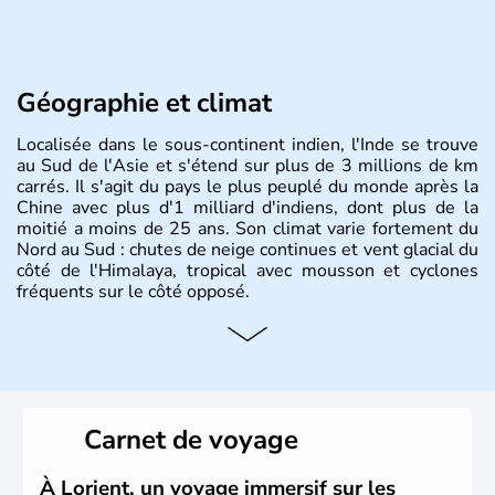
Géographie et climat
Localisée dans le sous-continent indien, l'Inde se trouve
au Sud de l'Asie et s'étend sur plus de 3 millions de km
carrés. Il s'agit du pays le plus peuplé du monde après la
Chine avec plus d'1 milliard d'indiens, dont plus de la
moitié a moins de 25 ans. Son climat varie fortement du
Nord au Sud : chutes de neige continues et vent glacial du
côté de l'Himalaya, tropical avec mousson et cyclones
fréquents sur le côté opposé.
Histoire et administration
Les différents peuples ayant occupé l'Inde sont à l'origine
de 4 religions : l'hindouisme, le bouddhisme, le jaïnisme
et le sikhisme. Suite à l'arrivée des européens au XVIème
Carnet de voyage
siècle, l'Inde reste sous la domination de l'empire
britannique jusqu'à l'obtention de son indépendance en
1947. Le Taj Mahal, mausolée construit par un empereur
À Lorient, un voyage immersif sur les