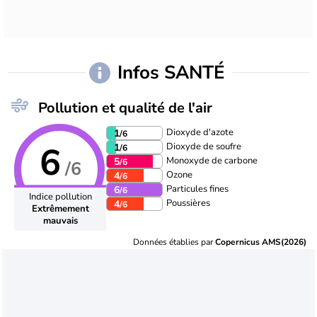
Infos SANTÉ
Pollution et qualité de l'air
Dioxyde d'azote
1
/6
6
Dioxyde de soufre
1
/6
Monoxyde de carbone
5
/6
/6
Ozone
4
/6
Particules fines
6
/6
Indice pollution
Poussières
4
/6
Extrêmement
mauvais
Données établies par
Copernicus AMS(2026)