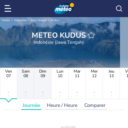
Météo
Indonésie
Jawa Tengah
Kudus
METEO KUDUS
Indonésie (Jawa Tengah)
Ven
Sam
Dim
Lun
Mar
Mer
Jeu
V
07
08
09
10
11
12
13
-
-
-
-
-
-
-
-
-
-
-
-
-
-
Journée
Heure / Heure
Comparer