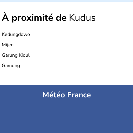
6000 sont habitées. C'est en 1945 que son
indépendance est prononcée. La population atteint les
À proximité de
Kudus
200 millions d'habitants, élevés dans le respect des
cultures et le culte du corps, notamment au travers des
célèbres danses indonésiennes.
Kedungdowo
Mijen
Garung Kidul
Gamong
Météo France