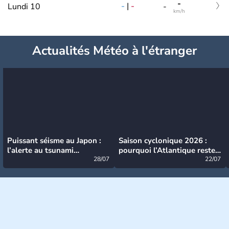
-
-
|
-
Lundi 10
-
km/h
Actualités Météo à l'étranger
Puissant séisme au Japon :
Saison cyclonique 2026 :
l’alerte au tsunami
pourquoi l’Atlantique reste
désormais levée
28/07
très calme à ce stade ?
22/07