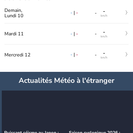
Demain,
-
-
|
-
-
Lundi 10
km/h
-
-
|
-
Mardi 11
-
km/h
-
-
|
-
Mercredi 12
-
km/h
Actualités Météo à l'étranger
Puissant séisme au Japon :
Saison cyclonique 2026 :