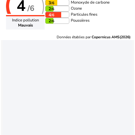
4
Monoxyde de carbone
3
/6
/6
Ozone
2
/6
Particules fines
4
/6
Indice pollution
Poussières
2
/6
Mauvais
Données établies par
Copernicus AMS(2026)