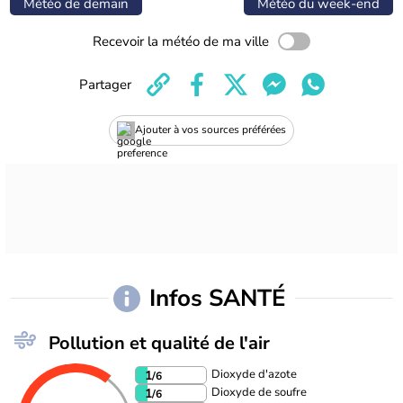
Météo de demain
Météo du week-end
Recevoir la météo de ma ville
Partager
Ajouter à vos sources préférées
Infos SANTÉ
Pollution et qualité de l'air
Dioxyde d'azote
1
/6
Dioxyde de soufre
1
/6