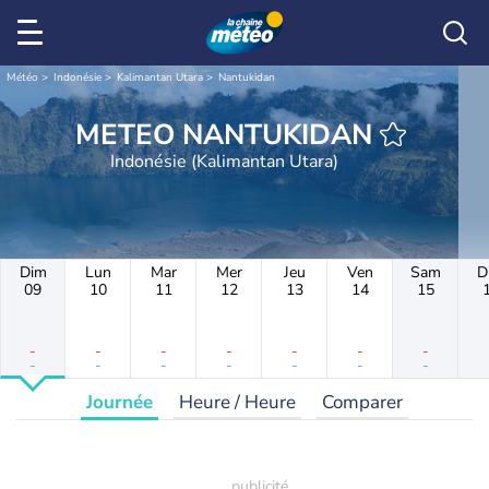
Météo
Indonésie
Kalimantan Utara
Nantukidan
METEO NANTUKIDAN
Indonésie (Kalimantan Utara)
Dim
Lun
Mar
Mer
Jeu
Ven
Sam
D
09
10
11
12
13
14
15
-
-
-
-
-
-
-
-
-
-
-
-
-
-
Journée
Heure / Heure
Comparer