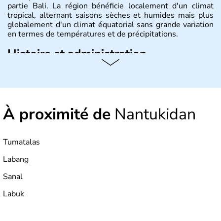
partie Bali. La région bénéficie localement d'un climat
tropical, alternant saisons sèches et humides mais plus
globalement d'un climat équatorial sans grande variation
en termes de températures et de précipitations.
Histoire et administration
République démocratique dont la capitale est Jakarta,
l'Indonésie est constituée de plus de 17000 îles dont
6000 sont habitées. C'est en 1945 que son
indépendance est prononcée. La population atteint les
À proximité de
Nantukidan
200 millions d'habitants, élevés dans le respect des
cultures et le culte du corps, notamment au travers des
célèbres danses indonésiennes.
Tumatalas
Labang
Sanal
Labuk