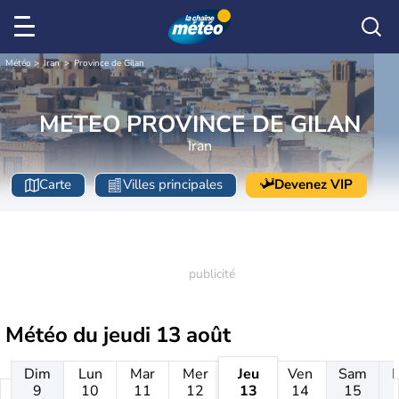
Météo
Iran
Province de Gilan
METEO PROVINCE DE GILAN
Iran
Carte
Villes principales
Devenez VIP
Météo du
jeudi 13 août
Dim
Lun
Mar
Mer
Jeu
Ven
Sam
9
10
11
12
13
14
15