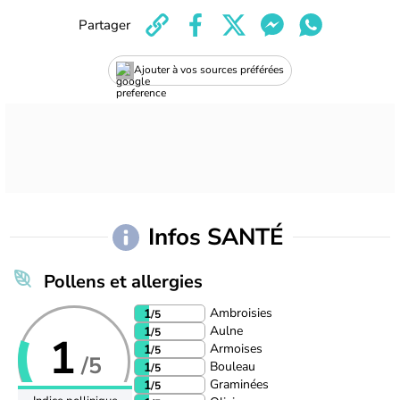
Partager
Ajouter à vos sources préférées
Infos SANTÉ
Pollens et allergies
Ambroisies
1
/5
Aulne
1
/5
1
Armoises
1
/5
/5
Bouleau
1
/5
Graminées
1
/5