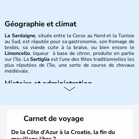
Géographie et climat
La Sardaigne
, située entre la Corse au Nord et la Tunisie
au Sud, est réputée pour sa gastronomie, son fromage de
brebis, sa viande cuite à la braise, ou bien encore le
Limoncello
, liqueur à base de citron, produite en partie
sur l’île. La
Sartiglia
est l’une des fêtes traditionnelles les
plus réputées de l’île, une sorte de course de chevaux
médiévale.
Histoire et administration
Île de la
Méditerranée
occidentale, à l'ouest de la
péninsule italienne, la
Sardaigne
a été rattachée à l'
Italie
dès 1948. Son chef-lieu est la ville
Cagliari
. Parmi les
Sardes
célèbres, on peut citer deux hommes politiques,
Carnet de voyage
Berlinguer et Gramsci. La forte tradition orale sarde a
créé de nombreux contes et légendes que les familles se
transmettent.
De la Côte d’Azur à la Croatie, la fin du