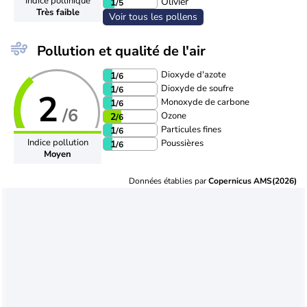
Indice pollinique
Olivier
1
/5
Très faible
Voir tous les pollens
Pollution et qualité de l'air
Dioxyde d'azote
1
/6
Dioxyde de soufre
1
/6
2
Monoxyde de carbone
1
/6
/6
Ozone
2
/6
Particules fines
1
/6
Indice pollution
Poussières
1
/6
Moyen
Données établies par
Copernicus AMS(2026)