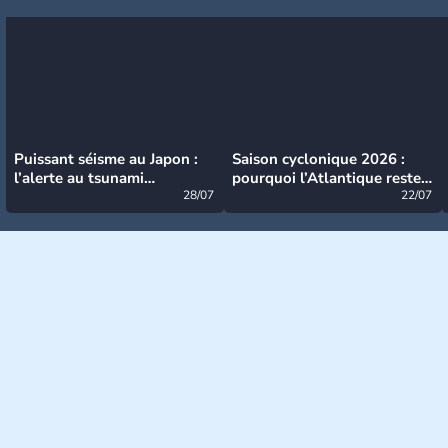
Puissant séisme au Japon :
Saison cyclonique 2026 :
l’alerte au tsunami
pourquoi l’Atlantique reste
désormais levée
28/07
très calme à ce stade ?
22/07