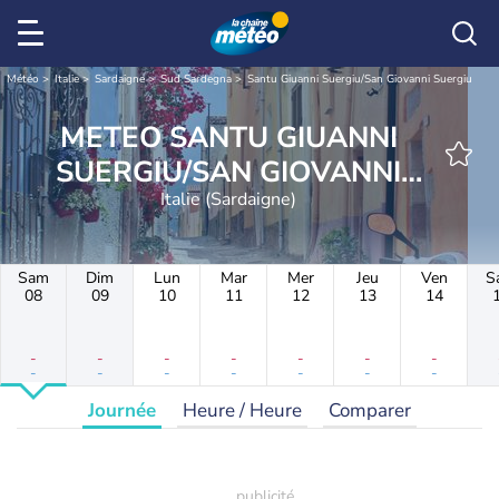
Météo
Italie
Sardaigne
Sud Sardegna
Santu Giuanni Suergiu/San Giovanni Suergiu
METEO SANTU GIUANNI
SUERGIU/SAN GIOVANNI
Italie (Sardaigne)
SUERGIU
Sam
Dim
Lun
Mar
Mer
Jeu
Ven
S
08
09
10
11
12
13
14
-
-
-
-
-
-
-
-
-
-
-
-
-
-
Journée
Heure / Heure
Comparer