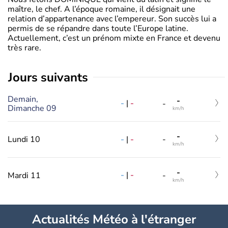
maître, le chef. A l’époque romaine, il désignait une
relation d’appartenance avec l’empereur. Son succès lui a
permis de se répandre dans toute l’Europe latine.
Actuellement, c’est un prénom mixte en France et devenu
très rare.
jours suivants
Demain,
-
-
|
-
-
Dimanche 09
km/h
-
-
|
-
Lundi 10
-
km/h
-
-
|
-
Mardi 11
-
km/h
Actualités Météo à l'étranger