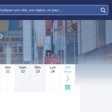
Ven
Sam
Dim
Lun
365
21
22
23
24
Jours
-
-
-
-
-
-
-
-