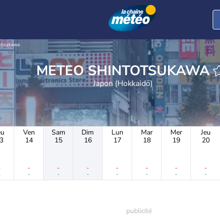
otsukawa
METEO SHINTOTSUKAWA
Japon (Hokkaidō)
eu
Ven
Sam
Dim
Lun
Mar
Mer
Jeu
3
14
15
16
17
18
19
20
-
-
-
-
-
-
-
-
-
-
-
-
-
-
-
-