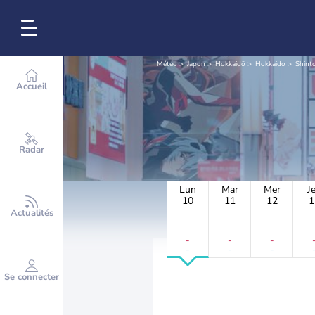
Météo
Japon
Hokkaidō
Hokkaido
Shint
Accueil
Radar
Lun
Mar
Mer
J
10
11
12
1
Actualités
-
-
-
-
-
-
Se connecter