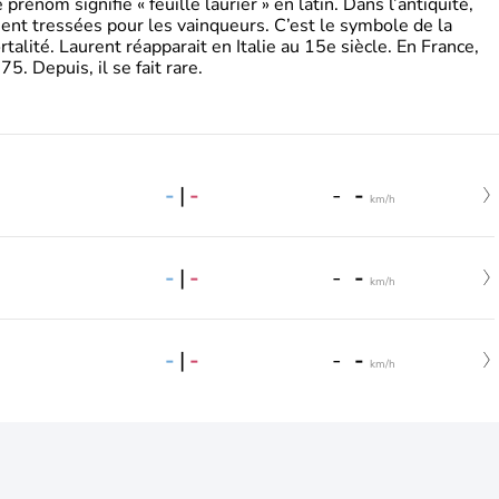
énom signifie « feuille laurier » en latin. Dans l’antiquité,
ient tressées pour les vainqueurs. C’est le symbole de la
rtalité. Laurent réapparait en Italie au 15e siècle. En France,
. Depuis, il se fait rare.
-
|
-
-
-
km/h
-
|
-
-
-
km/h
-
|
-
-
-
km/h