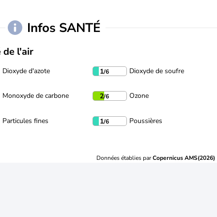
Infos SANTÉ
 de l'air
Dioxyde d'azote
Dioxyde de soufre
1
/6
Monoxyde de carbone
Ozone
2
/6
Particules fines
Poussières
1
/6
Données établies par
Copernicus AMS(2026)