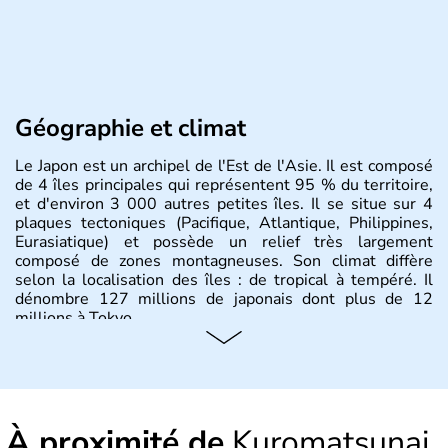
Géographie et climat
Le Japon est un archipel de l'Est de l'Asie. Il est composé
de 4 îles principales qui représentent 95 % du territoire,
et d'environ 3 000 autres petites îles. Il se situe sur 4
plaques tectoniques (Pacifique, Atlantique, Philippines,
Eurasiatique) et possède un relief très largement
composé de zones montagneuses. Son climat diffère
selon la localisation des îles : de tropical à tempéré. Il
dénombre 127 millions de japonais dont plus de 12
millions à Tokyo.
Histoire et administration
Il semblerait que le Japon ait été fondé au VIIe siècle
avant J.C par l'empereur Jimmu. Ce n'est qu'à partir du
À proximité de
Kuromatsunai
XVIème siècle que le pays commence à s'ouvrir aux