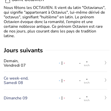
Nous fêtons les OCTAVIEN. Il vient du latin "Octavianus",
qui signifie "appartenant à Octavius", lui-même dérivé de
"octavus", signifiant "huitième" en latin. Le prénom
Octavien évoque donc la romanité, l’empire et une
certaine noblesse antique. Ce prénom Octavien est rare
de nos jours, plus courant dans les pays de tradition
latine.
jours suivants
Demain,
-
-
|
-
-
Vendredi 07
km/h
Ce week-end,
-
-
|
-
-
Samedi 08
km/h
-
-
|
-
Dimanche 09
-
km/h