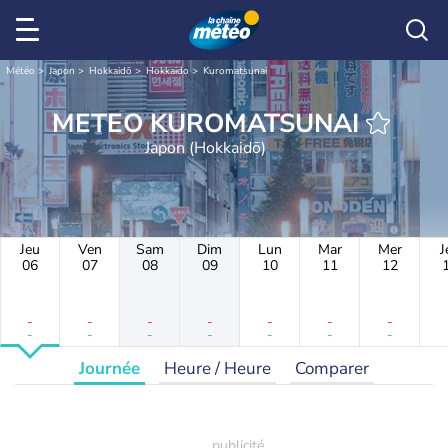
Météo
Japon
Hokkaidō
Hokkaido
Kuromatsunai
METEO KUROMATSUNAI
Japon (Hokkaidō)
Jeu
Ven
Sam
Dim
Lun
Mar
Mer
J
06
07
08
09
10
11
12
-
-
-
-
-
-
-
-
-
-
-
-
-
-
Journée
Heure / Heure
Comparer