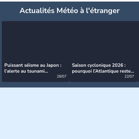
Actualités Météo à l'étranger
Puissant séisme au Japon :
Saison cyclonique 2026 :
l’alerte au tsunami
pourquoi l’Atlantique reste
désormais levée
28/07
très calme à ce stade ?
22/07