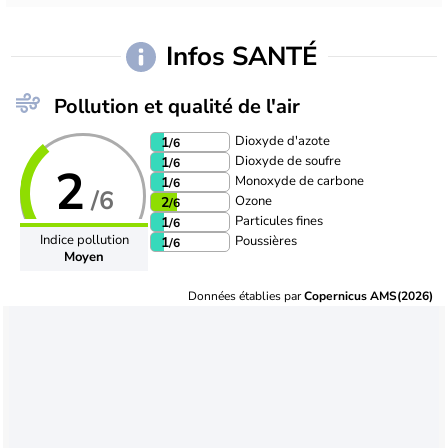
Infos SANTÉ
Pollution et qualité de l'air
Dioxyde d'azote
1
/6
Dioxyde de soufre
1
/6
2
Monoxyde de carbone
1
/6
/6
Ozone
2
/6
Particules fines
1
/6
Indice pollution
Poussières
1
/6
Moyen
Données établies par
Copernicus AMS(2026)