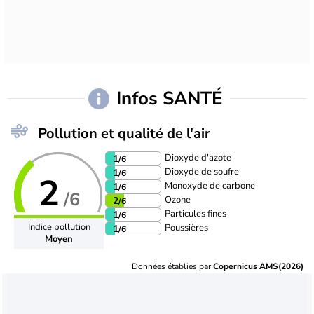
Infos SANTÉ
Pollution et qualité de l'air
Dioxyde d'azote
1
/6
Dioxyde de soufre
1
/6
2
Monoxyde de carbone
1
/6
/6
Ozone
2
/6
Particules fines
1
/6
Indice pollution
Poussières
1
/6
Moyen
Données établies par
Copernicus AMS(2026)