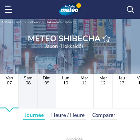
Météo
Japon
Hokkaidō
Hokkaido
Shibecha
METEO SHIBECHA
Japon (Hokkaidō)
Ven
Sam
Dim
Lun
Mar
Mer
Jeu
V
07
08
09
10
11
12
13
-
-
-
-
-
-
-
-
-
-
-
-
-
-
Journée
Heure / Heure
Comparer