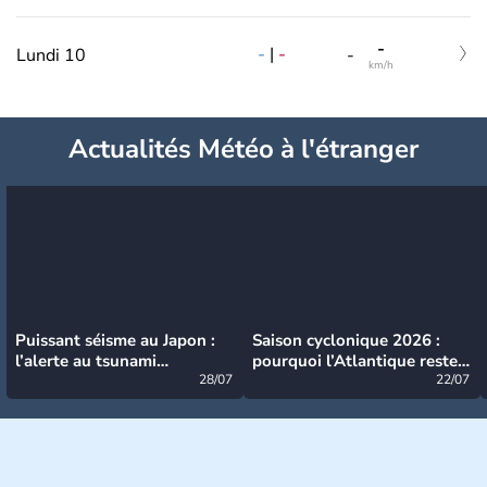
-
-
|
-
Lundi 10
-
km/h
Actualités Météo à l'étranger
Puissant séisme au Japon :
Saison cyclonique 2026 :
l’alerte au tsunami
pourquoi l’Atlantique reste
désormais levée
28/07
très calme à ce stade ?
22/07