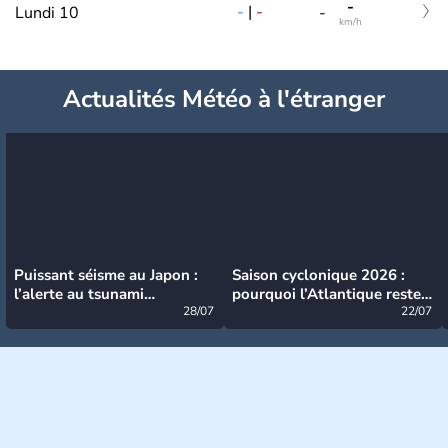
-
-
|
-
Lundi 10
-
km/h
Actualités Météo à l'étranger
Puissant séisme au Japon :
Saison cyclonique 2026 :
l’alerte au tsunami
pourquoi l’Atlantique reste
désormais levée
28/07
très calme à ce stade ?
22/07