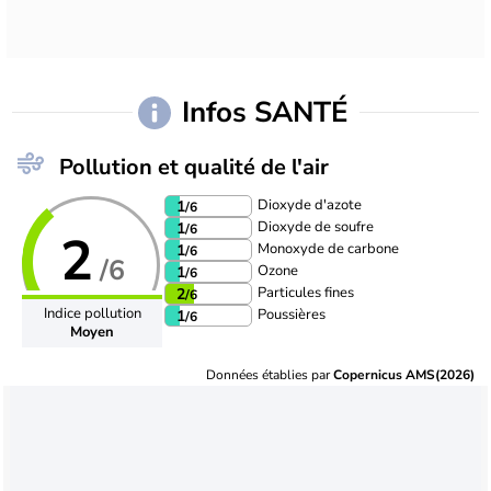
Infos SANTÉ
Pollution et qualité de l'air
Dioxyde d'azote
1
/6
Dioxyde de soufre
1
/6
2
Monoxyde de carbone
1
/6
/6
Ozone
1
/6
Particules fines
2
/6
Indice pollution
Poussières
1
/6
Moyen
Données établies par
Copernicus AMS(2026)