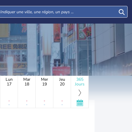
Lun
Mar
Mer
Jeu
365
17
18
19
20
Jours
-
-
-
-
-
-
-
-