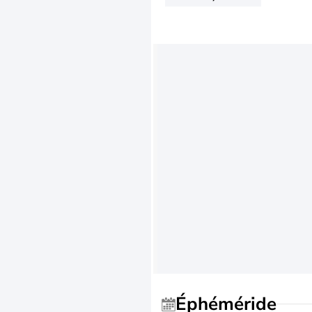
Éphéméride