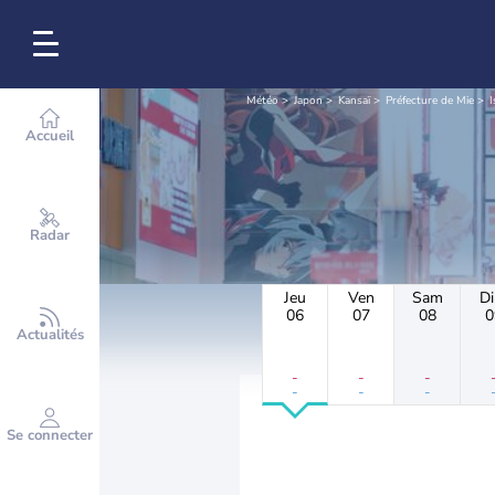
Météo
Japon
Kansaï
Préfecture de Mie
I
Accueil
Radar
Jeu
Ven
Sam
D
06
07
08
0
Actualités
-
-
-
-
-
-
Se connecter