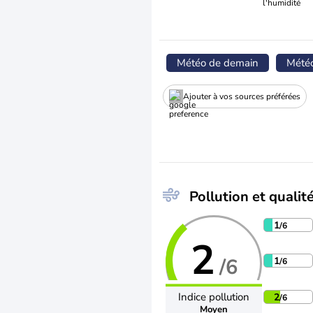
l'humidité
Météo de demain
Mété
Ajouter à vos sources préférées
Pollution et qualité
1
/6
2
/6
1
/6
Indice pollution
2
/6
Moyen