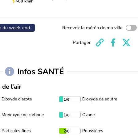
>80 km/h
o du week-end
Recevoir la météo de ma ville
Partager
Infos SANTÉ
 de l'air
Dioxyde d'azote
Dioxyde de soufre
1
/6
Monoxyde de carbone
Ozone
1
/6
Particules fines
Poussières
2
/6