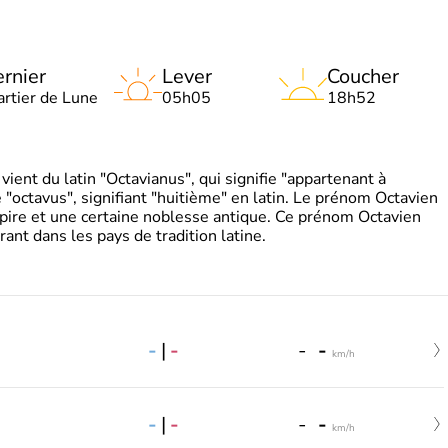
rnier
Lever
Coucher
artier de Lune
05h05
18h52
ient du latin "Octavianus", qui signifie "appartenant à
"octavus", signifiant "huitième" en latin. Le prénom Octavien
pire et une certaine noblesse antique. Ce prénom Octavien
rant dans les pays de tradition latine.
-
|
-
-
-
km/h
-
|
-
-
-
km/h