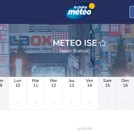
se
METEO ISE
Japon (Kansaï)
im
Lun
Mar
Mer
Jeu
Ven
Sam
Dim
9
10
11
12
13
14
15
16
-
-
-
-
-
-
-
-
-
-
-
-
-
-
-
-