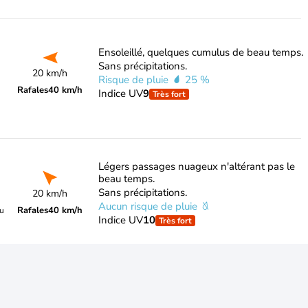
Ensoleillé, quelques cumulus de beau temps.
Sans précipitations.
20 km/h
Risque de pluie
25 %
Rafales
40 km/h
Indice UV
9
Très fort
Légers passages nuageux n'altérant pas le
beau temps.
Sans précipitations.
20 km/h
Aucun risque de pluie
Rafales
40 km/h
du
Indice UV
10
Très fort