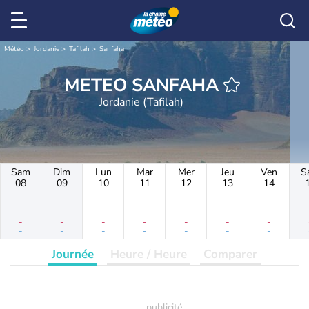
Météo
Jordanie
Tafilah
Sanfaha
METEO SANFAHA
Jordanie (Tafilah)
Sam
Dim
Lun
Mar
Mer
Jeu
Ven
S
08
09
10
11
12
13
14
-
-
-
-
-
-
-
-
-
-
-
-
-
-
Journée
Heure / Heure
Comparer