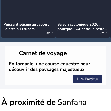
Puissant séisme au Japon :
Saison cyclonique 2026 :
l’alerte au tsunami
pourquoi l’Atlantique reste
désormais levée
28/07
très calme à ce stade ?
22/07
Carnet de voyage
En Jordanie, une course équestre pour
découvrir des paysages majestueux
Lire l'article
À proximité de
Sanfaha