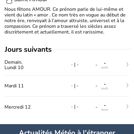
Nous fêtons AMOUR. Ce prénom parle de lui-même et
vient du latin « amor . Ce nom très en vogue au début de
notre ère, renvoyait à l’amour altruiste, universel et à la
compassion. Ce prénom a traversé les siècles assez
discrètement et actuellement, il est rarissime.
jours suivants
Demain,
-
-
|
-
-
Lundi 10
km/h
-
-
|
-
Mardi 11
-
km/h
-
-
|
-
Mercredi 12
-
km/h
Actualités Météo à l'étranger