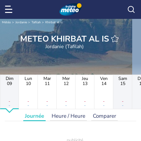
Météo
Jordanie
Tafilah
Khirbat al Is
METEO KHIRBAT AL IS
Jordanie (Tafilah)
Dim
Lun
Mar
Mer
Jeu
Ven
Sam
D
09
10
11
12
13
14
15
-
-
-
-
-
-
-
-
-
-
-
-
-
-
Journée
Heure / Heure
Comparer