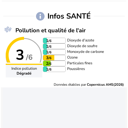
Infos SANTÉ
Pollution et qualité de l'air
Dioxyde d'azote
1
/6
Dioxyde de soufre
1
/6
3
Monoxyde de carbone
1
/6
/6
Ozone
3
/6
Particules fines
2
/6
Indice pollution
Poussières
1
/6
Dégradé
Données établies par
Copernicus AMS(2026)