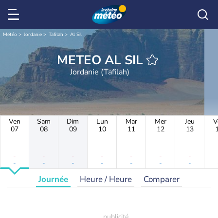
Météo
Jordanie
Tafilah
Al Sil
METEO AL SIL
Jordanie (Tafilah)
Ven
Sam
Dim
Lun
Mar
Mer
Jeu
V
07
08
09
10
11
12
13
-
-
-
-
-
-
-
-
-
-
-
-
-
-
Journée
Heure / Heure
Comparer