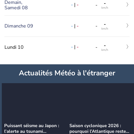
Demain,
-
-
|
-
-
Samedi 08
km/h
-
-
|
-
Dimanche 09
-
km/h
-
-
|
-
Lundi 10
-
km/h
Actualités Météo à l'étranger
Puissant séisme au Japon :
Saison cyclonique 2026 :
l’alerte au tsunami
pourquoi l’Atlantique reste