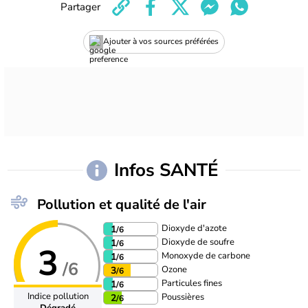
Partager
Ajouter à vos sources préférées
Infos SANTÉ
Pollution et qualité de l'air
Dioxyde d'azote
1
/6
Dioxyde de soufre
1
/6
3
Monoxyde de carbone
1
/6
/6
Ozone
3
/6
Particules fines
1
/6
Indice pollution
Poussières
2
/6
Dégradé