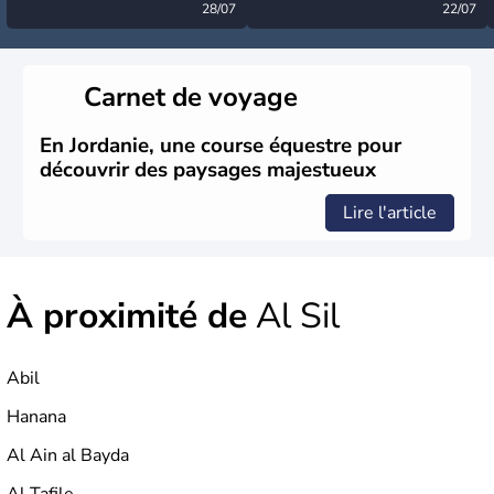
désormais levée
28/07
très calme à ce stade ?
22/07
Carnet de voyage
En Jordanie, une course équestre pour
découvrir des paysages majestueux
Lire l'article
À proximité de
Al Sil
Abil
Hanana
Al Ain al Bayda