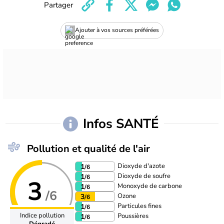
Partager
Ajouter à vos sources préférées
Infos SANTÉ
Pollution et qualité de l'air
Dioxyde d'azote
1
/6
Dioxyde de soufre
1
/6
3
Monoxyde de carbone
1
/6
/6
Ozone
3
/6
Particules fines
1
/6
Indice pollution
Poussières
1
/6
Dégradé