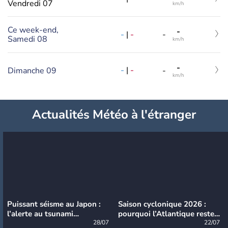
Vendredi 07
km/h
Ce week-end,
-
-
|
-
-
Samedi 08
km/h
-
-
|
-
Dimanche 09
-
km/h
Actualités Météo à l'étranger
Puissant séisme au Japon :
Saison cyclonique 2026 :
l’alerte au tsunami
pourquoi l’Atlantique reste
désormais levée
28/07
très calme à ce stade ?
22/07