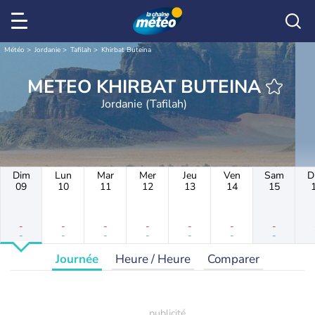
Météo
Jordanie
Tafilah
Khirbat Buteina
METEO KHIRBAT BUTEINA
Jordanie (Tafilah)
Dim
Lun
Mar
Mer
Jeu
Ven
Sam
D
09
10
11
12
13
14
15
-
-
-
-
-
-
-
-
-
-
-
-
-
-
Journée
Heure / Heure
Comparer