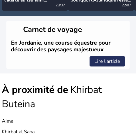
désormais levée
28/07
très calme à ce stade ?
22/07
Carnet de voyage
En Jordanie, une course équestre pour
découvrir des paysages majestueux
Lire l'article
À proximité de
Khirbat
Buteina
Aima
Khirbat al Saba