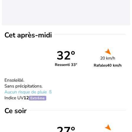
Cet après-midi
32°
20 km/h
Ressenti 33°
Rafales
40 km/h
Ensoleillé.
Sans précipitations.
Aucun risque de pluie
Indice UV
12
Extrême
Ce soir
27°