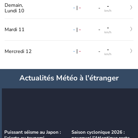
Demain,
-
-
|
-
-
Lundi 10
km/h
-
-
|
-
Mardi 11
-
km/h
-
-
|
-
Mercredi 12
-
km/h
Actualités Météo à l'étranger
Puissant séisme au Japon :
Saison cyclonique 2026 :
l’alerte au tsunami
pourquoi l’Atlantique reste