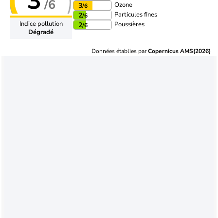
3
/6
Ozone
3
/6
Particules fines
2
/6
Indice pollution
Poussières
2
/6
Dégradé
Données établies par
Copernicus AMS(2026)