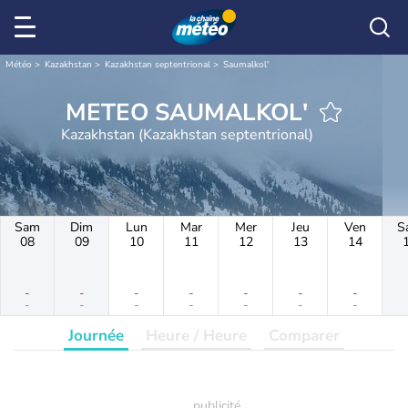
Météo
Kazakhstan
Kazakhstan septentrional
Saumalkol'
METEO SAUMALKOL'
Kazakhstan (Kazakhstan septentrional)
Sam
Dim
Lun
Mar
Mer
Jeu
Ven
S
08
09
10
11
12
13
14
-
-
-
-
-
-
-
-
-
-
-
-
-
-
Journée
Heure / Heure
Comparer