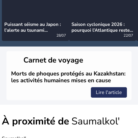
Puissant séisme au Japon :
Saison cyclonique 2026 :
l’alerte au tsunami
pourquoi l’Atlantique reste
désormais levée
28/07
très calme à ce stade ?
22/07
Carnet de voyage
Morts de phoques protégés au Kazakhstan:
les activités humaines mises en cause
Lire l'article
À proximité de
Saumalkol'