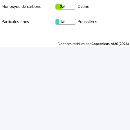
Monoxyde de carbone
Ozone
2
/6
Particules fines
Poussières
1
/6
Données établies par
Copernicus AMS(2026)