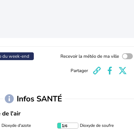
o du week-end
Recevoir la météo de ma ville
Partager
Infos SANTÉ
 de l'air
Dioxyde d'azote
Dioxyde de soufre
1
/6