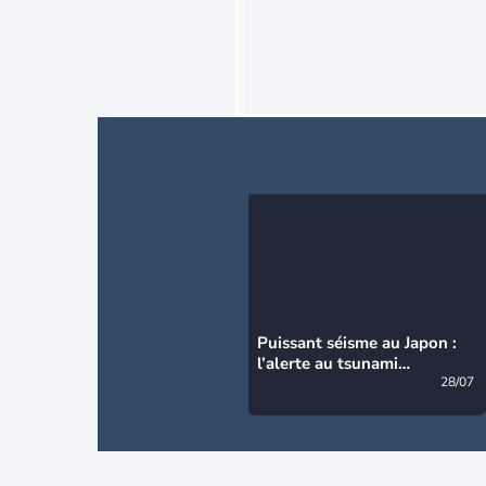
Puissant séisme au Japon :
l’alerte au tsunami
désormais levée
28/07