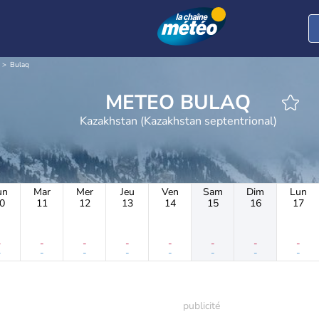
Bulaq
METEO BULAQ
Kazakhstan (Kazakhstan septentrional)
un
Mar
Mer
Jeu
Ven
Sam
Dim
Lun
0
11
12
13
14
15
16
17
-
-
-
-
-
-
-
-
-
-
-
-
-
-
-
-