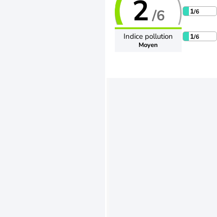
2
/6
1
/6
Indice pollution
1
/6
Moyen