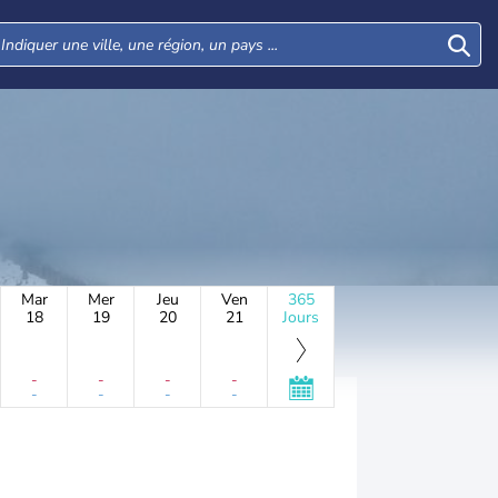
Mar
Mer
Jeu
Ven
365
18
19
20
21
Jours
-
-
-
-
-
-
-
-