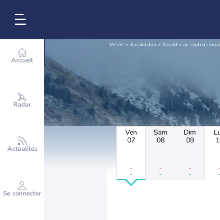
Météo
Kazakhstan
Kazakhstan septentrional
Accueil
Radar
Ven
Sam
Dim
L
07
08
09
1
Actualités
-
-
-
-
-
-
Se connecter