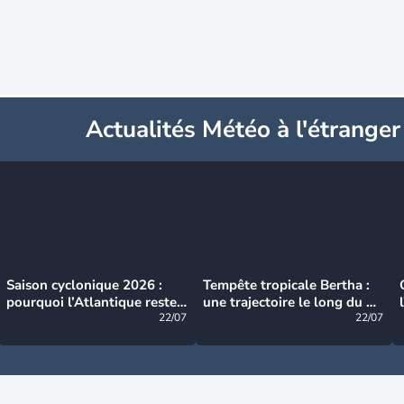
Actualités Météo à l'étranger
Saison cyclonique 2026 :
Tempête tropicale Bertha :
pourquoi l’Atlantique reste
une trajectoire le long du du
très calme à ce stade ?
22/07
littoral américain
22/07