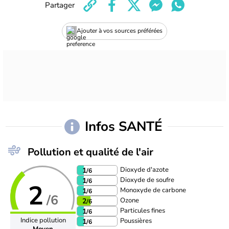
Partager
Ajouter à vos sources préférées
Infos SANTÉ
Pollution et qualité de l'air
Dioxyde d'azote
1
/6
Dioxyde de soufre
1
/6
2
Monoxyde de carbone
1
/6
/6
Ozone
2
/6
Particules fines
1
/6
Indice pollution
Poussières
1
/6
Moyen