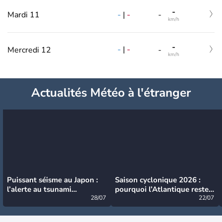
-
-
|
-
Mardi 11
-
km/h
-
-
|
-
Mercredi 12
-
km/h
Actualités Météo à l'étranger
Puissant séisme au Japon :
Saison cyclonique 2026 :
l’alerte au tsunami
pourquoi l’Atlantique reste
désormais levée
28/07
très calme à ce stade ?
22/07