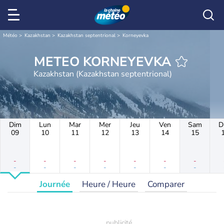
Météo
Kazakhstan
Kazakhstan septentrional
Korneyevka
METEO KORNEYEVKA
Kazakhstan (Kazakhstan septentrional)
Dim
Lun
Mar
Mer
Jeu
Ven
Sam
D
09
10
11
12
13
14
15
-
-
-
-
-
-
-
-
-
-
-
-
-
-
Journée
Heure / Heure
Comparer