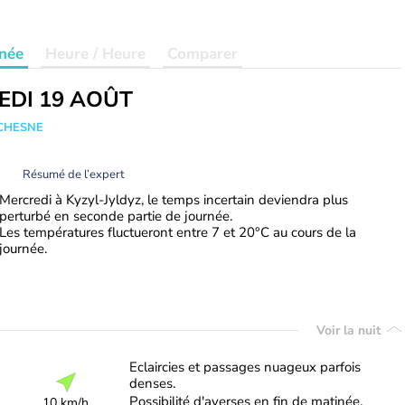
née
Heure / Heure
Comparer
EDI 19 AOÛT
UCHESNE
Résumé de l’expert
Mercredi à Kyzyl-Jyldyz, le temps incertain deviendra plus
perturbé en seconde partie de journée.
Les températures fluctueront entre 7 et 20°C au cours de la
journée.
Voir la nuit
Eclaircies et passages nuageux parfois
denses.
Possibilité d'averses en fin de matinée.
10 km/h