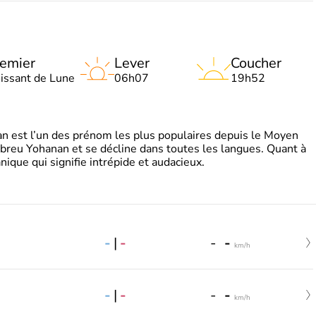
emier
Lever
Coucher
oissant de Lune
06h07
19h52
 est l’un des prénom les plus populaires depuis le Moyen
hébreu Yohanan et se décline dans toutes les langues. Quant à
ique qui signifie intrépide et audacieux.
-
|
-
-
-
km/h
-
|
-
-
-
km/h