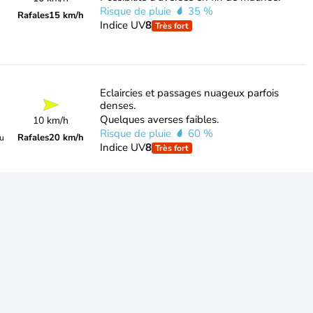
Risque de pluie
35 %
Rafales
15 km/h
Indice UV
8
Très fort
Eclaircies et passages nuageux parfois
denses.
Quelques averses faibles.
10 km/h
Risque de pluie
60 %
Rafales
20 km/h
du
Indice UV
8
Très fort