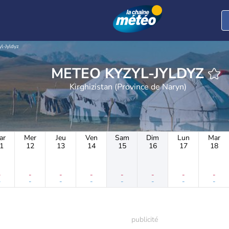
yl-Jyldyz
METEO KYZYL-JYLDYZ
Kirghizistan (Province de Naryn)
ar
Mer
Jeu
Ven
Sam
Dim
Lun
Mar
1
12
13
14
15
16
17
18
-
-
-
-
-
-
-
-
-
-
-
-
-
-
-
-