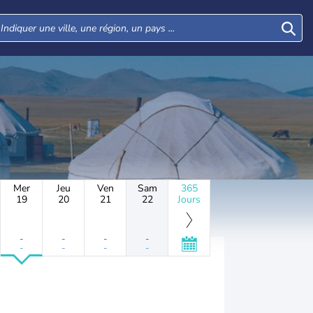
Mer
Jeu
Ven
Sam
365
19
20
21
22
Jours
-
-
-
-
-
-
-
-