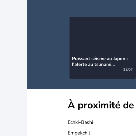
Puissant séisme au Japon :
l’alerte au tsunami
désormais levée
28/07
À proximité de
Echki-Bashi
Emgekchil