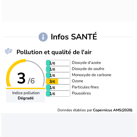
Infos SANTÉ
Pollution et qualité de l'air
Dioxyde d'azote
1
/6
Dioxyde de soufre
1
/6
3
Monoxyde de carbone
1
/6
/6
Ozone
3
/6
Particules fines
1
/6
Indice pollution
Poussières
1
/6
Dégradé
Données établies par
Copernicus AMS(2026)