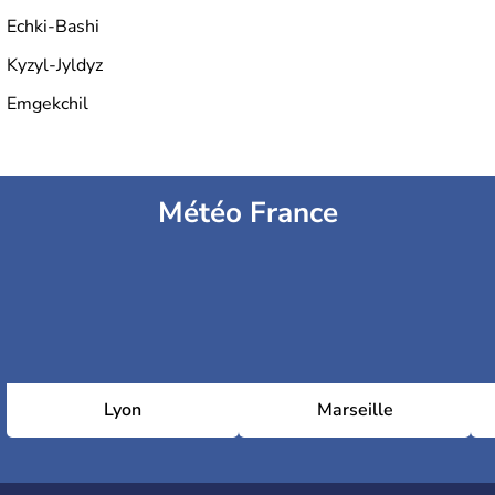
Echki-Bashi
Kyzyl-Jyldyz
Emgekchil
Météo France
Lyon
Marseille