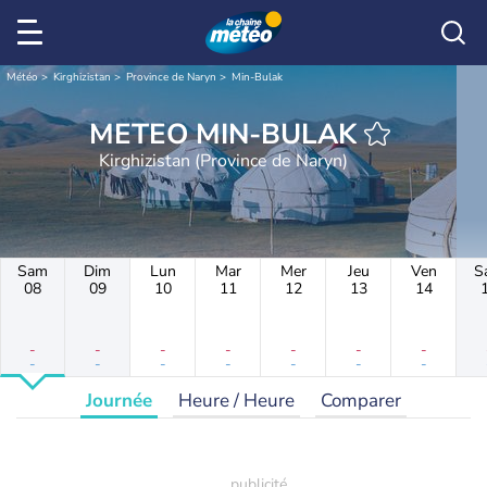
Météo
Kirghizistan
Province de Naryn
Min-Bulak
METEO MIN-BULAK
Kirghizistan (Province de Naryn)
Sam
Dim
Lun
Mar
Mer
Jeu
Ven
S
08
09
10
11
12
13
14
-
-
-
-
-
-
-
-
-
-
-
-
-
-
Journée
Heure / Heure
Comparer