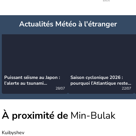
km/h
Actualités Météo à l'étranger
Puissant séisme au Japon :
Saison cyclonique 2026 :
l’alerte au tsunami
pourquoi l’Atlantique reste
désormais levée
28/07
très calme à ce stade ?
22/07
À proximité de
Min-Bulak
Kuibyshev