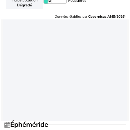
Indice pollution
Poussières
1
/6
Dégradé
Données établies par
Copernicus AMS(2026)
Éphéméride