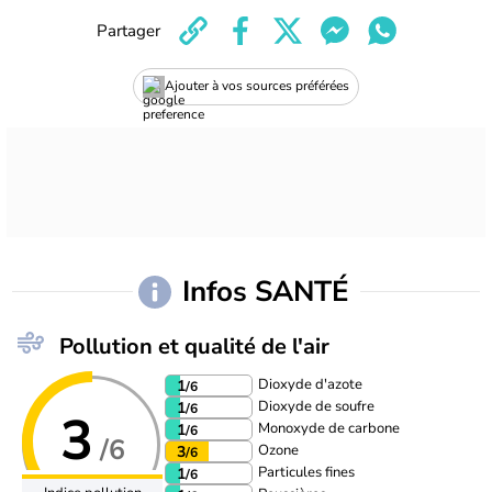
Partager
Ajouter à vos sources préférées
Infos SANTÉ
Pollution et qualité de l'air
Dioxyde d'azote
1
/6
Dioxyde de soufre
1
/6
3
Monoxyde de carbone
1
/6
/6
Ozone
3
/6
Particules fines
1
/6