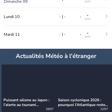
Dimanche 09
km/h
-
-
|
-
Lundi 10
-
km/h
-
-
|
-
Mardi 11
-
km/h
Actualités Météo à l'étranger
Puissant séisme au Japon :
Saison cyclonique 2026 :
l’alerte au tsunami
pourquoi l’Atlantique reste
désormais levée
28/07
très calme à ce stade ?
22/07