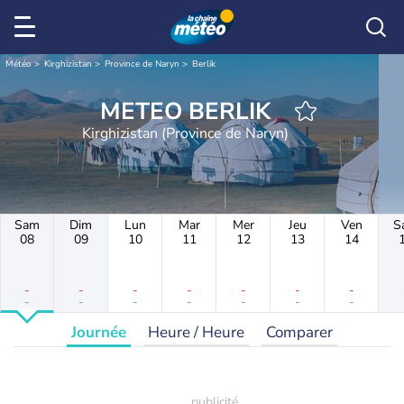
Météo
Kirghizistan
Province de Naryn
Berlik
METEO BERLIK
Kirghizistan (Province de Naryn)
Sam
Dim
Lun
Mar
Mer
Jeu
Ven
S
08
09
10
11
12
13
14
-
-
-
-
-
-
-
-
-
-
-
-
-
-
Journée
Heure / Heure
Comparer