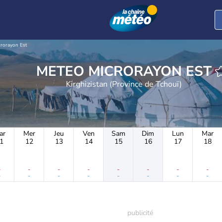
rorayon Est
METEO MICRORAYON EST
Kirghizistan (Province de Tchouï)
ar
Mer
Jeu
Ven
Sam
Dim
Lun
Mar
1
12
13
14
15
16
17
18
-
-
-
-
-
-
-
-
-
-
-
-
-
-
-
-