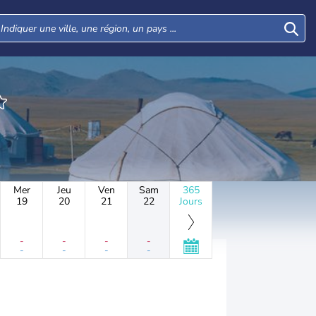
Mer
Jeu
Ven
Sam
365
19
20
21
22
Jours
-
-
-
-
-
-
-
-