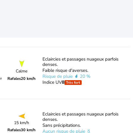
Eclaircies et passages nuageux parfois
denses.
Faible risque d'averses.
Calme
Risque de pluie
20 %
du
Rafales
20 km/h
Indice UV
8
Très fort
Eclaircies et passages nuageux parfois
denses.
15 km/h
Sans précipitations.
Rafales
30 km/h
Aucun risque de pluie