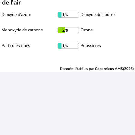
 de l'air
Dioxyde d'azote
Dioxyde de soufre
1
/6
Monoxyde de carbone
Ozone
2
/6
Particules fines
Poussières
1
/6
Données établies par
Copernicus AMS(2026)