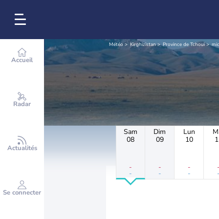
Météo
Kirghizistan
Province de Tchouï
mic
Accueil
Radar
Sam
Dim
Lun
M
08
09
10
1
Actualités
-
-
-
-
-
-
Se connecter