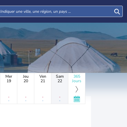
Mer
Jeu
Ven
Sam
365
19
20
21
22
Jours
-
-
-
-
-
-
-
-