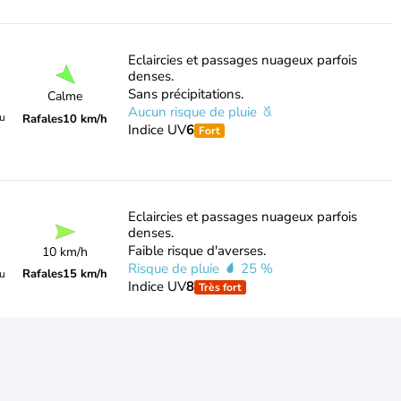
Eclaircies et passages nuageux parfois
denses.
Sans précipitations.
Calme
Aucun risque de pluie
du
Rafales
10 km/h
Indice UV
6
Fort
Eclaircies et passages nuageux parfois
denses.
Faible risque d'averses.
10 km/h
Risque de pluie
25 %
Rafales
15 km/h
du
Indice UV
8
Très fort