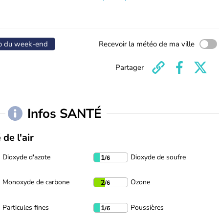
o du week-end
Recevoir la météo de ma ville
Partager
Infos SANTÉ
 de l'air
Dioxyde d'azote
Dioxyde de soufre
1
/6
Monoxyde de carbone
Ozone
2
/6
Particules fines
Poussières
1
/6