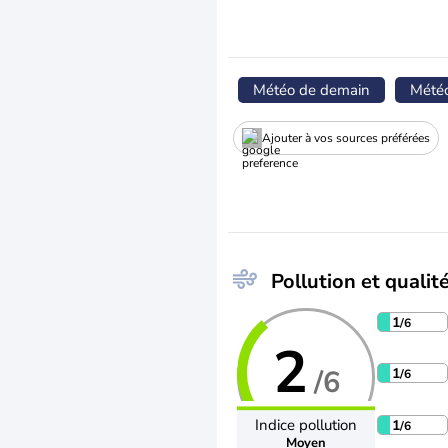
Météo de demain
Mété
Ajouter à vos sources préférées
Pollution et qualité
1
/6
2
/6
1
/6
Indice pollution
1
/6
Moyen