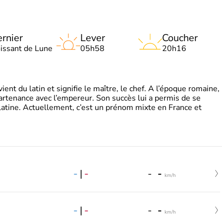
rnier
Lever
Coucher
oissant de Lune
05h58
20h16
t du latin et signifie le maître, le chef. A l’époque romaine,
partenance avec l’empereur. Son succès lui a permis de se
latine. Actuellement, c’est un prénom mixte en France et
-
|
-
-
-
km/h
-
|
-
-
-
km/h