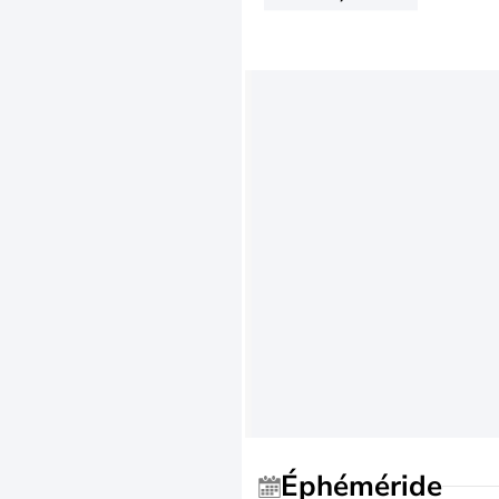
Éphéméride