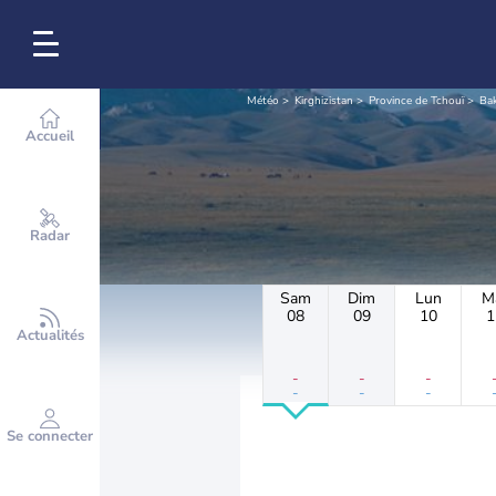
Météo
Kirghizistan
Province de Tchouï
Bak
Accueil
Radar
Sam
Dim
Lun
M
08
09
10
1
Actualités
-
-
-
-
-
-
Se connecter