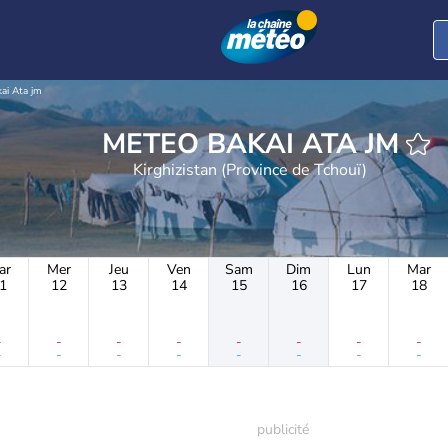
ai Ata jm
METEO BAKAI ATA JM
Kirghizistan (Province de Tchouï)
ar
Mer
Jeu
Ven
Sam
Dim
Lun
Mar
1
12
13
14
15
16
17
18
-
-
-
-
-
-
-
-
-
-
-
-
-
-
-
-