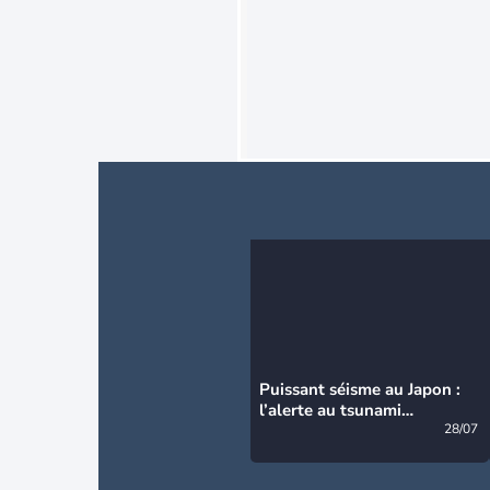
Puissant séisme au Japon :
l’alerte au tsunami
désormais levée
28/07