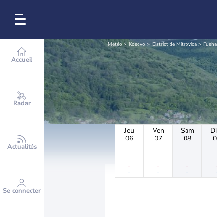
Météo
Kosovo
District de Mitrovica
Fusha
Accueil
Radar
Jeu
Ven
Sam
D
06
07
08
0
Actualités
-
-
-
-
-
-
Se connecter