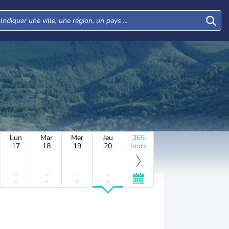
Lun
Mar
Mer
Jeu
365
17
18
19
20
Jours
-
-
-
-
-
-
-
-