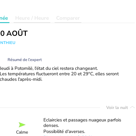
née
Heure / Heure
Comparer
20 AOÛT
ONTHIEU
Résumé de l’expert
Jeudi à Potomilë, l'état du ciel restera changeant.
Les températures fluctueront entre 20 et 29°C, elles seront
chaudes l'après-midi.
Voir la nuit
Eclaircies et passages nuageux parfois
denses.
Possibilité d'averses.
Calme