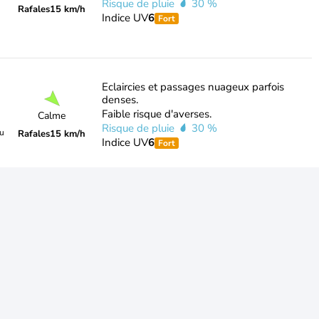
Risque de pluie
30 %
Rafales
15 km/h
Indice UV
6
Fort
Eclaircies et passages nuageux parfois
denses.
Faible risque d'averses.
Calme
Risque de pluie
30 %
du
Rafales
15 km/h
Indice UV
6
Fort