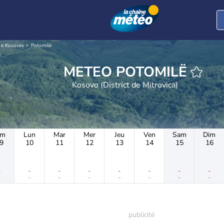
 e Kosovës
Potomilë
METEO POTOMILË
Kosovo (District de Mitrovica)
im
Lun
Mar
Mer
Jeu
Ven
Sam
Dim
9
10
11
12
13
14
15
16
-
-
-
-
-
-
-
-
-
-
-
-
-
-
-
-