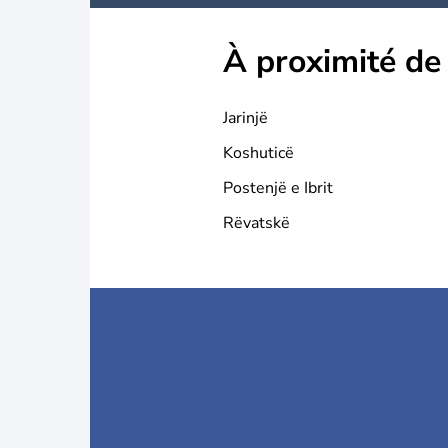
À proximité de
Jarinjë
Koshuticë
Postenjë e Ibrit
Rëvatskë