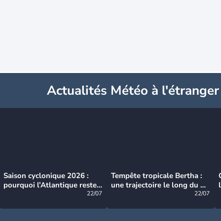
Actualités Météo à l'étranger
Saison cyclonique 2026 :
Tempête tropicale Bertha :
pourquoi l’Atlantique reste
une trajectoire le long du du
très calme à ce stade ?
22/07
littoral américain
22/07