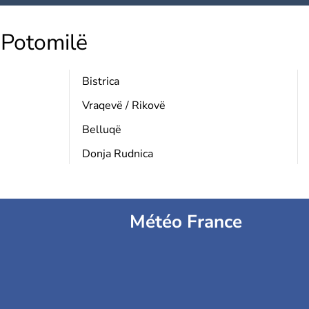
Potomilë
Bistrica
Vraqevë / Rikovë
Belluqë
Donja Rudnica
Météo France