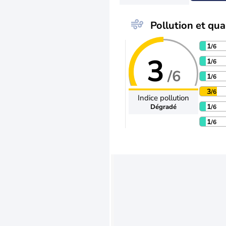
Pollution et qual
1
/6
3
1
/6
/6
1
/6
3
/6
Indice pollution
1
Dégradé
/6
1
/6