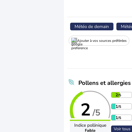
Météo de demain
Mété
Ajouter à vos sources préférées
Pollens et allergies
2
/5
2
1
/5
/5
1
/5
Indice pollinique
Voir tous 
Faible