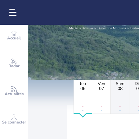
Météo
Kosovo
District de Mitrovica
Fusha
Accueil
Radar
Jeu
Ven
Sam
D
06
07
08
0
Actualités
-
-
-
-
-
-
Se connecter