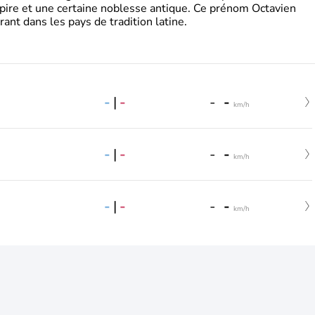
pire et une certaine noblesse antique. Ce prénom Octavien
rant dans les pays de tradition latine.
-
|
-
-
-
km/h
-
|
-
-
-
km/h
-
|
-
-
-
km/h