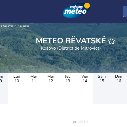
 e Kosovës
Rëvatskë
METEO RËVATSKË
Kosovo (District de Mitrovica)
im
Lun
Mar
Mer
Jeu
Ven
Sam
Dim
9
10
11
12
13
14
15
16
-
-
-
-
-
-
-
-
-
-
-
-
-
-
-
-