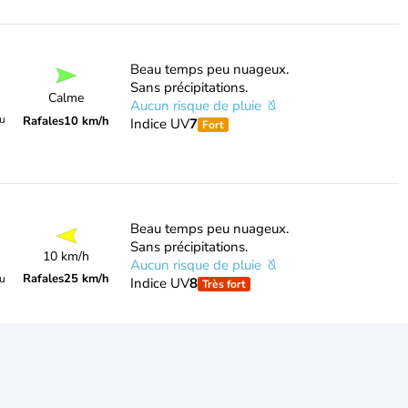
Beau temps peu nuageux.
Sans précipitations.
Calme
Aucun risque de pluie
du
Rafales
10 km/h
Indice UV
7
Fort
Beau temps peu nuageux.
Sans précipitations.
10 km/h
Aucun risque de pluie
Rafales
25 km/h
du
Indice UV
8
Très fort