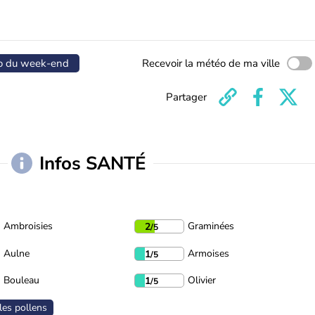
o du week-end
Recevoir la météo de ma ville
Partager
Infos SANTÉ
Ambroisies
Graminées
2
/5
Aulne
Armoises
1
/5
Bouleau
Olivier
1
/5
les pollens