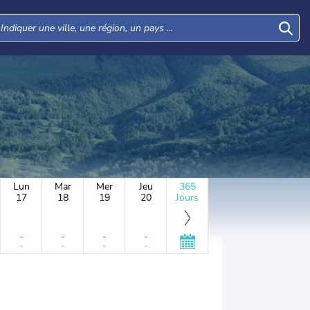
Lun
Mar
Mer
Jeu
365
17
18
19
20
Jours
-
-
-
-
-
-
-
-