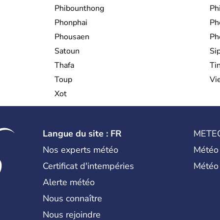
Phibounthong
Ph
Phonphai
Ph
Phousaen
Ph
Satoun
Si
Thafa
Ti
Toup
Vi
Xot
Langue du site : FR
METE
Nos experts météo
Météo
Certificat d'intempéries
Météo
Alerte météo
Nous connaître
Nous rejoindre