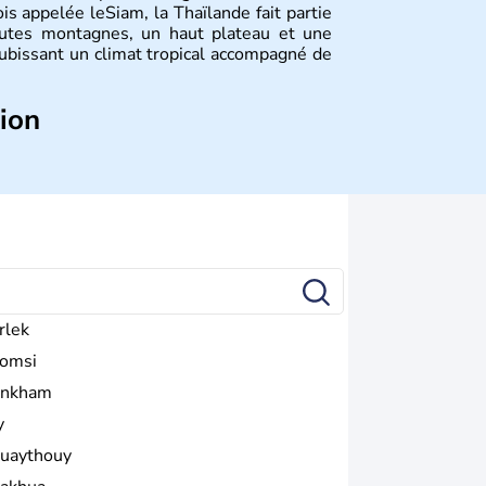
is appelée leSiam, la Thaïlande fait partie
autes montagnes, un haut plateau et une
subissant un climat tropical accompagné de
tion
és dans l'histoire de la Thaïlande, mais
 siècle que celle-ci a connu un véritable
ance, le Royaume-Uni et les Etats-Unis sur
ouvoir avant la chute de la Monarchie
ourd'hui d'une nation bouddhiste au régime
rlek
omsi
nkham
y
uaythouy