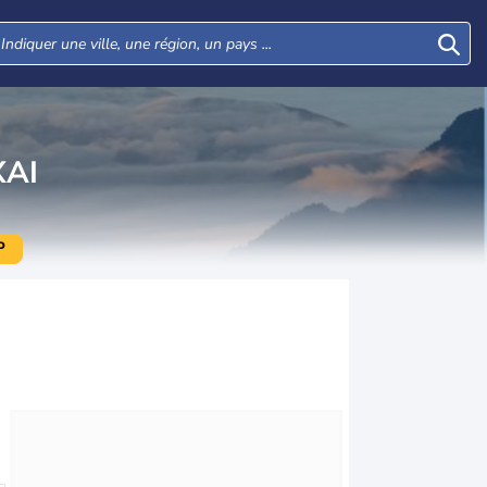
XAI
P
Lun
Mar
Mer
Jeu