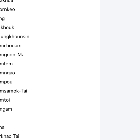
akhua
ornkeo
ng
khouk
ungkhounsin
mchouam
mgnon-Mai
mlem
mngao
mpou
msamok-Tai
mtoi
ngam
na
rkhao Tai