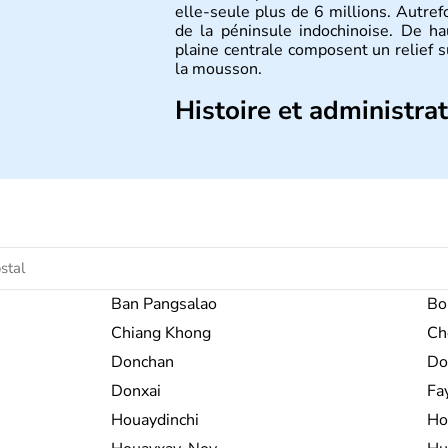
elle-seule plus de 6 millions. Autrefo
de la péninsule indochinoise. De h
plaine centrale composent un relief 
la mousson.
Histoire et administra
De nombreux royaumes se sont succéd
c'est surtout avec les Khmers au IXe
développement. Elle se lie avec la Fr
des questions de commerce et de p
absolue en 1932. Il s'agit encore auj
politique instable.
Ban Pangsalao
Bo
Chiang Khong
Ch
Donchan
Do
Donxai
Fa
Houaydinchi
Ho