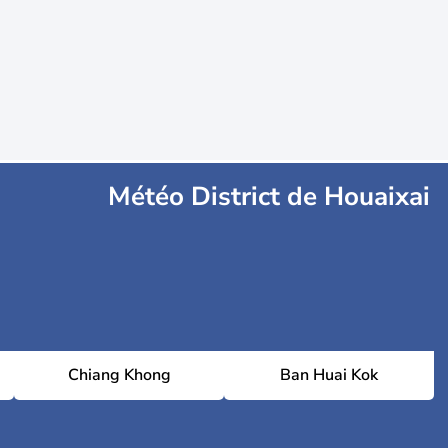
Météo District de Houaixai
Chiang Khong
Ban Huai Kok