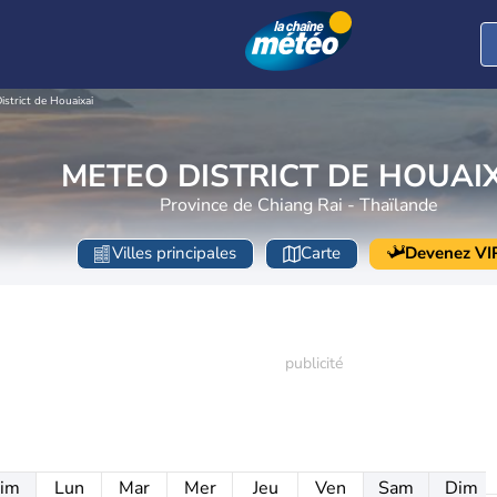
istrict de Houaixai
METEO DISTRICT DE HOUAI
Province de Chiang Rai - Thaïlande
Villes principales
Carte
Devenez VI
im
Lun
Mar
Mer
Jeu
Ven
Sam
Dim