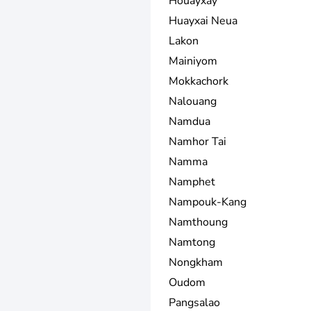
Houayxay
Huayxai Neua
Lakon
Mainiyom
Mokkachork
Nalouang
Namdua
Namhor Tai
Namma
Namphet
Nampouk-Kang
Namthoung
Namtong
Nongkham
Oudom
Pangsalao