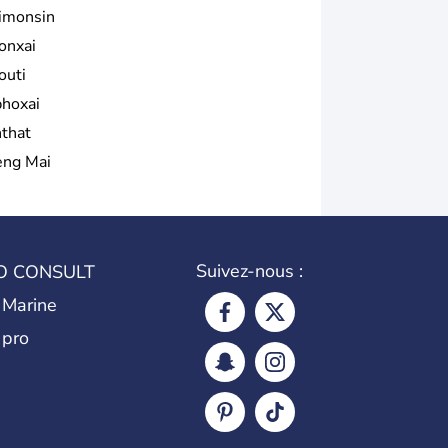
imonsin
onxai
outi
phoxai
nthat
eng Mai
Suivez-nous :
O CONSULT
 Marine
 pro