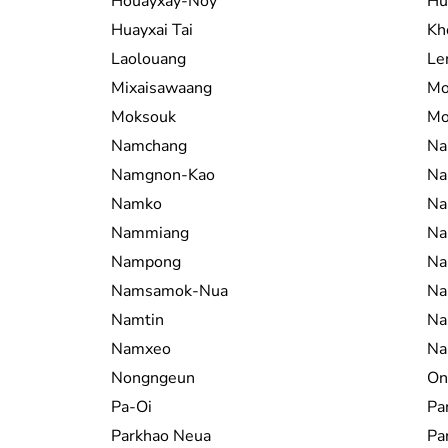
Houayxay-Noy
Hu
Huayxai Tai
Kh
Laolouang
Le
Mixaisawaang
Mo
Moksouk
Mo
Namchang
Na
Namgnon-Kao
Na
Namko
Na
Nammiang
Na
Nampong
Na
Namsamok-Nua
Na
Namtin
Na
Namxeo
Na
Nongngeun
On
Pa-Oi
Pa
Parkhao Neua
Pa