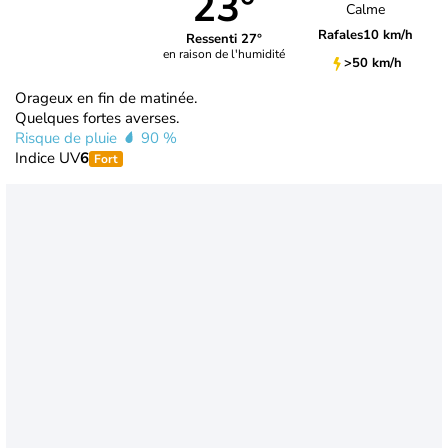
23°
Calme
Rafales
10 km/h
Ressenti 27°
en raison de l'humidité
>50 km/h
Orageux en fin de matinée.
Quelques fortes averses.
Risque de pluie
90 %
Indice UV
6
Fort