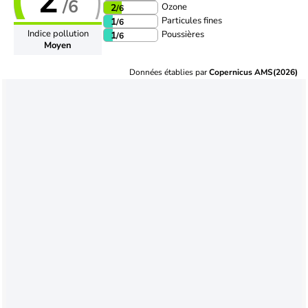
2
/6
Ozone
2
/6
Particules fines
1
/6
Indice pollution
Poussières
1
/6
Moyen
Données établies par
Copernicus AMS(2026)