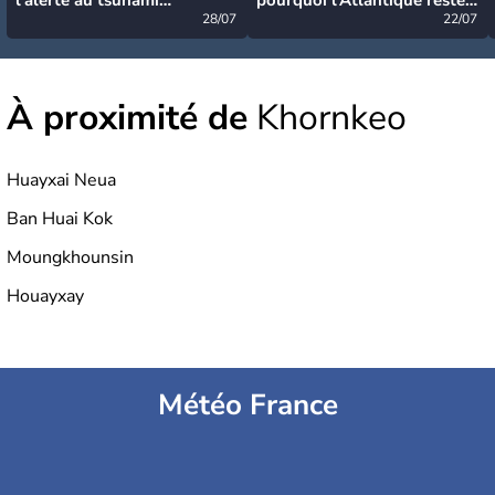
désormais levée
28/07
très calme à ce stade ?
22/07
À proximité de
Khornkeo
Huayxai Neua
Ban Huai Kok
Moungkhounsin
Houayxay
Météo France