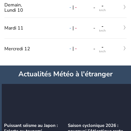
Demain,
-
-
|
-
-
Lundi 10
km/h
-
-
|
-
Mardi 11
-
km/h
-
-
|
-
Mercredi 12
-
km/h
Actualités Météo à l'étranger
Puissant séisme au Japon :
Saison cyclonique 2026 :
l’alerte au tsunami
pourquoi l’Atlantique reste