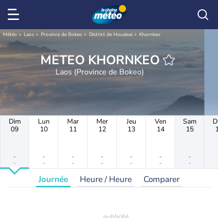
Météo
Laos
Province de Bokeo
District de Houaixai
Khornkeo
METEO KHORNKEO
Laos (Province de Bokeo)
Dim
Lun
Mar
Mer
Jeu
Ven
Sam
D
09
10
11
12
13
14
15
-
-
-
-
-
-
-
-
-
-
-
-
-
-
Journée
Heure / Heure
Comparer