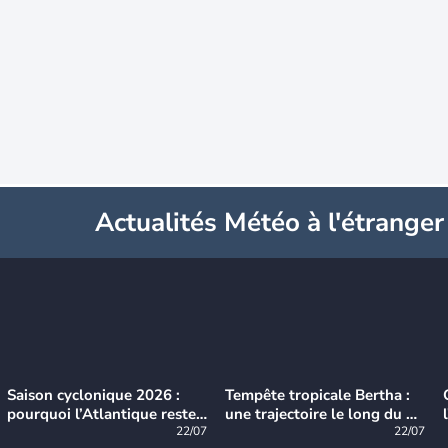
Actualités Météo à l'étranger
Saison cyclonique 2026 :
Tempête tropicale Bertha :
pourquoi l’Atlantique reste
une trajectoire le long du du
très calme à ce stade ?
22/07
littoral américain
22/07