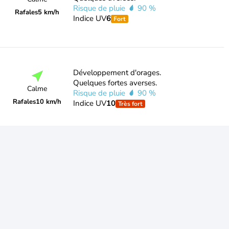
Risque de pluie
90 %
Rafales
5 km/h
Indice UV
6
Fort
Développement d'orages.
Quelques fortes averses.
Calme
Risque de pluie
90 %
Rafales
10 km/h
Indice UV
10
Très fort