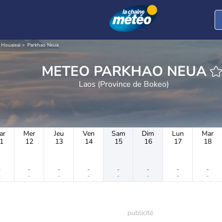
e Houaixai
Parkhao Neua
METEO PARKHAO NEUA
Laos (Province de Bokeo)
ar
Mer
Jeu
Ven
Sam
Dim
Lun
Mar
1
12
13
14
15
16
17
18
-
-
-
-
-
-
-
-
-
-
-
-
-
-
-
-