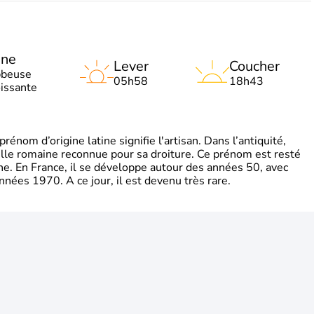
une
Lever
Coucher
bbeuse
05h58
18h43
oissante
énom d’origine latine signifie l'artisan. Dans l’antiquité,
mille romaine reconnue pour sa droiture. Ce prénom est resté
gne. En France, il se développe autour des années 50, avec
nnées 1970. A ce jour, il est devenu très rare.