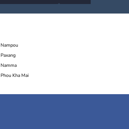
rafales et pluies intenses
contrôle en Espagne
Nampou
Paxang
Namma
Phou Kha Mai