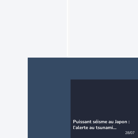
Puissant séisme au Japon :
l’alerte au tsunami
désormais levée
28/07