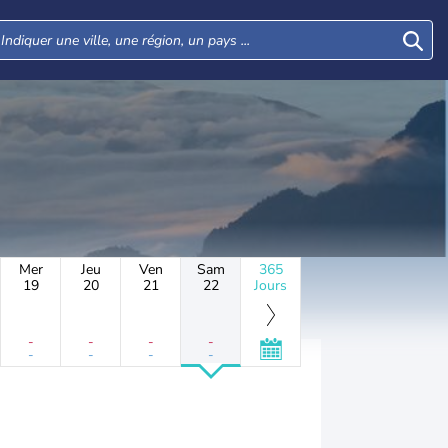
Mer
Jeu
Ven
Sam
365
19
20
21
22
Jours
-
-
-
-
-
-
-
-