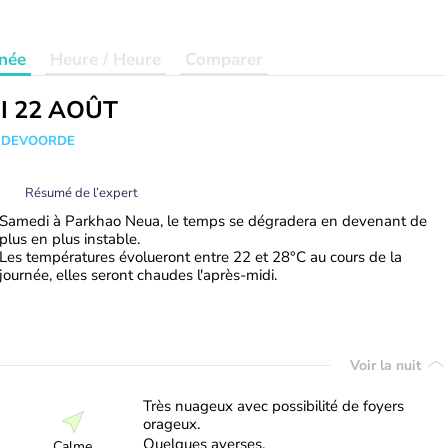
née
Heure / Heure
Comparer
I 22 AOÛT
ANDEVOORDE
Résumé de l’expert
Samedi à Parkhao Neua, le temps se dégradera en devenant de
plus en plus instable.
Les températures évolueront entre 22 et 28°C au cours de la
journée, elles seront chaudes l'après-midi.
Voir la nuit
Très nuageux avec possibilité de foyers
orageux.
Quelques averses.
Calme