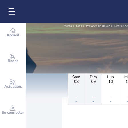
Météo
Laos
Province de Bokeo
District d
Accueil
Radar
Sam
Dim
Lun
M
08
09
10
1
Actualités
-
-
-
-
-
-
Se connecter