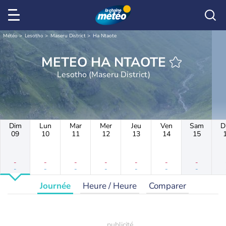
Météo
Lesotho
Maseru District
Ha Ntaote
METEO HA NTAOTE
Lesotho (Maseru District)
Dim
Lun
Mar
Mer
Jeu
Ven
Sam
D
09
10
11
12
13
14
15
-
-
-
-
-
-
-
-
-
-
-
-
-
-
Journée
Heure / Heure
Comparer