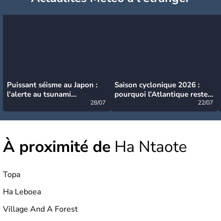
Puissant séisme au Japon :
Saison cyclonique 2026 :
l’alerte au tsunami
pourquoi l’Atlantique reste
désormais levée
28/07
très calme à ce stade ?
22/07
À proximité de
Ha Ntaote
Topa
Ha Leboea
Village And A Forest