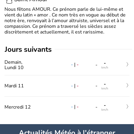
Nous fêtons AMOUR. Ce prénom parle de lui-même et
vient du latin « amor . Ce nom très en vogue au début de
notre ère, renvoyait à l’amour altruiste, universel et à la
compassion. Ce prénom a traversé les siècles assez
discrètement et actuellement, il est rarissime.
jours suivants
Demain,
-
-
|
-
-
Lundi 10
km/h
-
-
|
-
Mardi 11
-
km/h
-
-
|
-
Mercredi 12
-
km/h
Actualités Météo à l'étranger