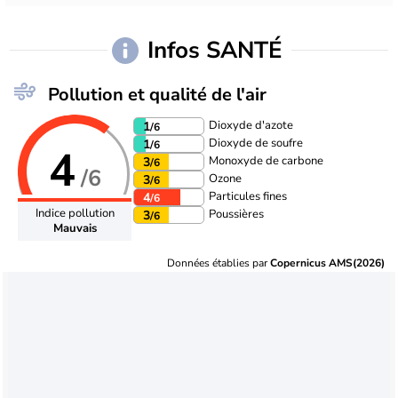
Infos SANTÉ
Pollution et qualité de l'air
Dioxyde d'azote
1
/6
Dioxyde de soufre
1
/6
4
Monoxyde de carbone
3
/6
/6
Ozone
3
/6
Particules fines
4
/6
Indice pollution
Poussières
3
/6
Mauvais
Données établies par
Copernicus AMS(2026)