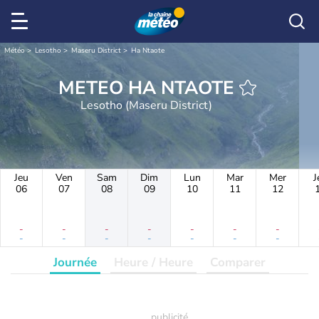
Météo
Lesotho
Maseru District
Ha Ntaote
METEO HA NTAOTE
Lesotho (Maseru District)
Jeu
Ven
Sam
Dim
Lun
Mar
Mer
J
06
07
08
09
10
11
12
-
-
-
-
-
-
-
-
-
-
-
-
-
-
Journée
Heure / Heure
Comparer