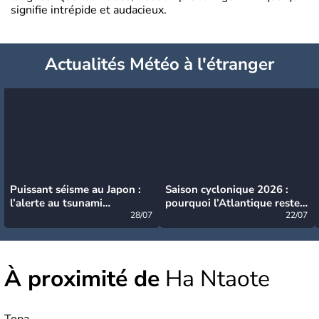
signifie intrépide et audacieux.
Actualités Météo à l'étranger
Puissant séisme au Japon :
Saison cyclonique 2026 :
l’alerte au tsunami
pourquoi l’Atlantique reste
désormais levée
28/07
très calme à ce stade ?
22/07
À proximité de
Ha Ntaote
Topa