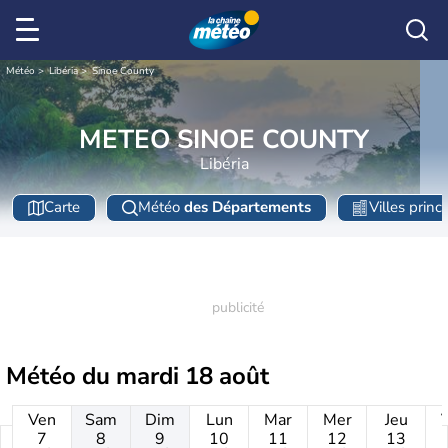
Météo
Libéria
Sinoe County
METEO SINOE COUNTY
Libéria
Carte
Météo
des Départements
Villes princ
Météo du
mardi 18 août
Ven
Sam
Dim
Lun
Mar
Mer
Jeu
7
8
9
10
11
12
13