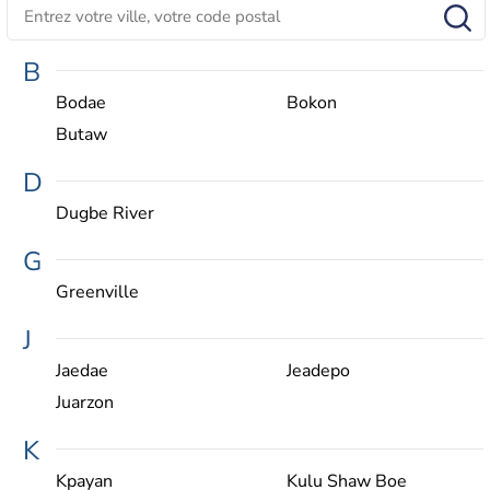
B
Bodae
Bokon
Butaw
D
Dugbe River
G
Greenville
J
Jaedae
Jeadepo
Juarzon
K
Kpayan
Kulu Shaw Boe