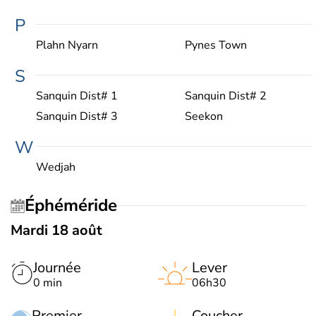
P
Plahn Nyarn
Pynes Town
S
Sanquin Dist# 1
Sanquin Dist# 2
Sanquin Dist# 3
Seekon
W
Wedjah
Éphéméride
Mardi 18 août
Journée
Lever
0 min
06h30
Premier
Coucher