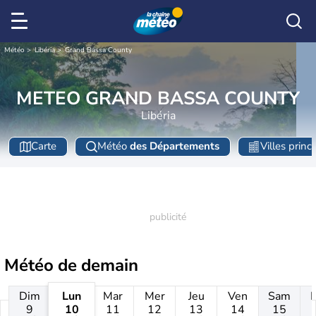
Météo
Libéria
Grand Bassa County
METEO GRAND BASSA COUNTY
Libéria
Carte
Météo
des Départements
Villes princ
Météo de
demain
Dim
Lun
Mar
Mer
Jeu
Ven
Sam
9
10
11
12
13
14
15