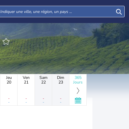
I
Jeu
Ven
Sam
Dim
365
20
21
22
23
Jours
-
-
-
-
-
-
-
-