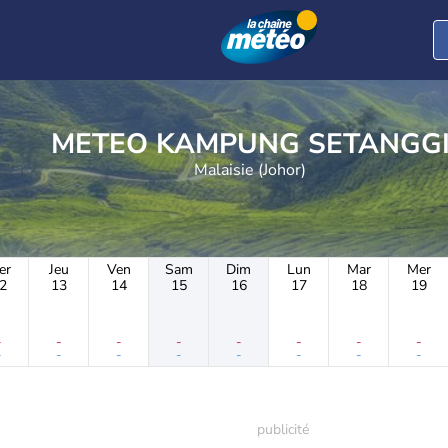
METEO KAMPUNG SETANGG
Malaisie (Johor)
er
Jeu
Ven
Sam
Dim
Lun
Mar
Mer
2
13
14
15
16
17
18
19
-
-
-
-
-
-
-
-
-
-
-
-
-
-
-
-