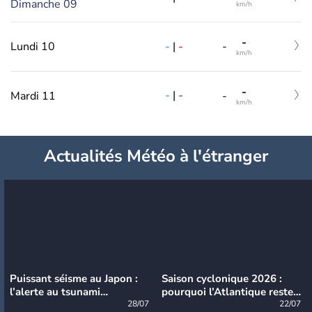
Dimanche 09
km/h
-
-
|
-
Lundi 10
-
km/h
-
-
|
-
Mardi 11
-
km/h
Actualités Météo à l'étranger
Puissant séisme au Japon :
Saison cyclonique 2026 :
l’alerte au tsunami
pourquoi l’Atlantique reste
désormais levée
28/07
très calme à ce stade ?
22/07