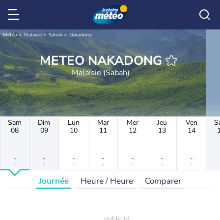
Météo
Malaisie
Sabah
Nakadong
METEO NAKADONG
Malaisie (Sabah)
Sam
Dim
Lun
Mar
Mer
Jeu
Ven
S
08
09
10
11
12
13
14
-
-
-
-
-
-
-
-
-
-
-
-
-
-
Journée
Heure / Heure
Comparer