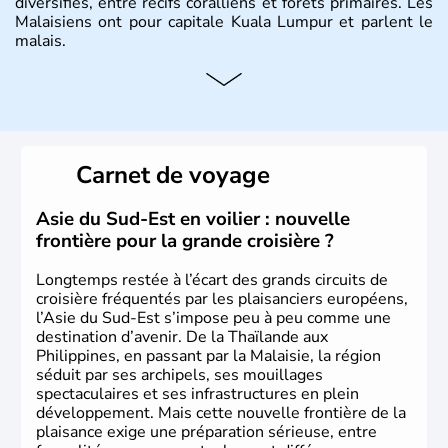
diversifiés, entre récifs coralliens et forêts primaires. Les
Malaisiens ont pour capitale Kuala Lumpur et parlent le
malais.
Histoire et administration
Situé à 200 km au Nord de l'Equateur, la Malaisie est l'un
des pays les plus importants d'Asiedu Sud-Est. Deux
parties bien distinctes (Occidentale et Orientale)
Carnet de voyage
constituent son territoire. C'est l'un des « tigres » de la
région, passant en quelques années de « pays en voie de
développement » à « pays développé », riche de ses 27
Asie du Sud-Est en voilier : nouvelle
millions d'habitants. La religion dominante est l'Islam.
frontière pour la grande croisière ?
Longtemps restée à l’écart des grands circuits de
croisière fréquentés par les plaisanciers européens,
l’Asie du Sud-Est s’impose peu à peu comme une
destination d’avenir. De la Thaïlande aux
Philippines, en passant par la Malaisie, la région
séduit par ses archipels, ses mouillages
spectaculaires et ses infrastructures en plein
développement. Mais cette nouvelle frontière de la
plaisance exige une préparation sérieuse, entre