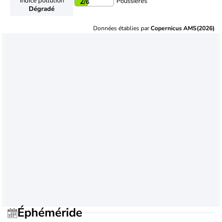
Indice pollution
Poussières
2
/6
Dégradé
Données établies par
Copernicus AMS(2026)
Éphéméride