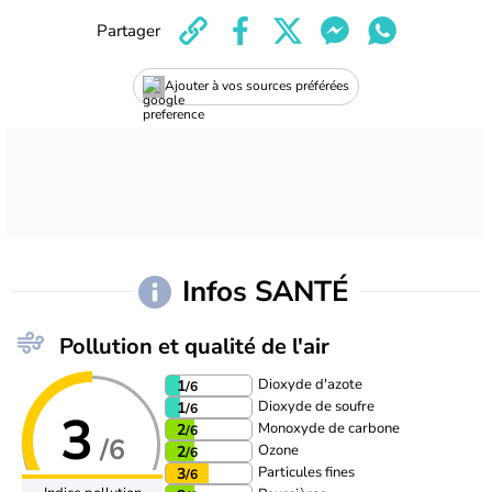
Partager
Ajouter à vos sources préférées
Infos SANTÉ
Pollution et qualité de l'air
Dioxyde d'azote
1
/6
Dioxyde de soufre
1
/6
3
Monoxyde de carbone
2
/6
/6
Ozone
2
/6
Particules fines
3
/6