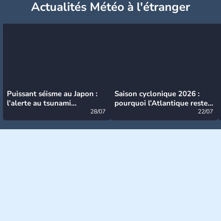
Actualités Météo à l'étranger
Puissant séisme au Japon :
Saison cyclonique 2026 :
l’alerte au tsunami
pourquoi l’Atlantique reste
désormais levée
28/07
très calme à ce stade ?
22/07