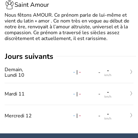
Saint Amour
Nous fêtons AMOUR. Ce prénom parle de lui-même et
vient du latin « amor . Ce nom très en vogue au début de
notre ère, renvoyait à l’amour altruiste, universel et à la
compassion. Ce prénom a traversé les siècles assez
discrètement et actuellement, il est rarissime.
jours suivants
Demain,
-
-
|
-
-
Lundi 10
km/h
-
-
|
-
Mardi 11
-
km/h
-
-
|
-
Mercredi 12
-
km/h