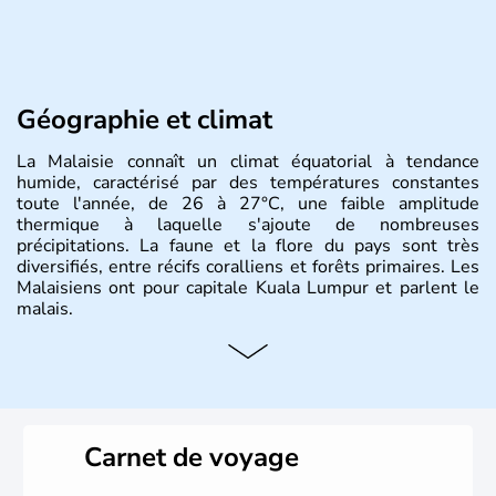
Géographie et climat
La Malaisie connaît un climat équatorial à tendance
humide, caractérisé par des températures constantes
toute l'année, de 26 à 27°C, une faible amplitude
thermique à laquelle s'ajoute de nombreuses
précipitations. La faune et la flore du pays sont très
diversifiés, entre récifs coralliens et forêts primaires. Les
Malaisiens ont pour capitale Kuala Lumpur et parlent le
malais.
Histoire et administration
Situé à 200 km au Nord de l'Equateur, la Malaisie est l'un
des pays les plus importants d'Asiedu Sud-Est. Deux
parties bien distinctes (Occidentale et Orientale)
Carnet de voyage
constituent son territoire. C'est l'un des « tigres » de la
région, passant en quelques années de « pays en voie de