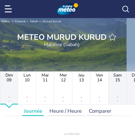
Météo
Malaisie
Sabah
Murud Kurud
METEO MURUD KURUD
Malaisie (Sabah)
Dim
Lun
Mar
Mer
Jeu
Ven
Sam
D
09
10
11
12
13
14
15
-
-
-
-
-
-
-
-
-
-
-
-
-
-
Journée
Heure / Heure
Comparer