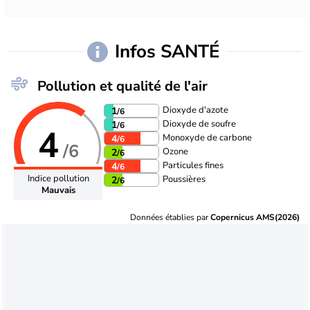
Infos SANTÉ
Pollution et qualité de l'air
Dioxyde d'azote
1
/6
Dioxyde de soufre
1
/6
4
Monoxyde de carbone
4
/6
/6
Ozone
2
/6
Particules fines
4
/6
Indice pollution
Poussières
2
/6
Mauvais
Données établies par
Copernicus AMS(2026)