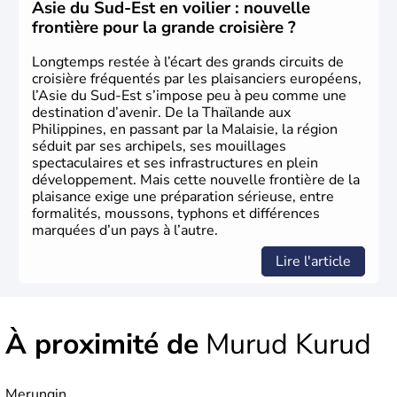
développement » à « pays développé », riche de ses 27
Asie du Sud-Est en voilier : nouvelle
millions d'habitants. La religion dominante est l'Islam.
frontière pour la grande croisière ?
Longtemps restée à l’écart des grands circuits de
croisière fréquentés par les plaisanciers européens,
l’Asie du Sud-Est s’impose peu à peu comme une
destination d’avenir. De la Thaïlande aux
Philippines, en passant par la Malaisie, la région
séduit par ses archipels, ses mouillages
spectaculaires et ses infrastructures en plein
développement. Mais cette nouvelle frontière de la
plaisance exige une préparation sérieuse, entre
formalités, moussons, typhons et différences
marquées d’un pays à l’autre.
Lire l'article
À proximité de
Murud Kurud
Merungin