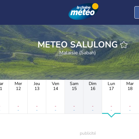
METEO SALULONG
Malaisie (Sabah)
ar
Mer
Jeu
Ven
Sam
Dim
Lun
Mar
1
12
13
14
15
16
17
18
-
-
-
-
-
-
-
-
-
-
-
-
-
-
-
-