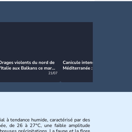
Orages violents du nord de
Canicule intense en
Ca
l'Italie aux Balkans ce mardi
Méditerranée : près de 50°C
Ma
: grosse grêle, violentes
21/07
et des incendies hors de
21/07
rafales et pluies intenses
contrôle en Espagne
ial à tendance humide, caractérisé par des
née, de 26 à 27°C, une faible amplitude
reuses précipitations. La faune et la flore