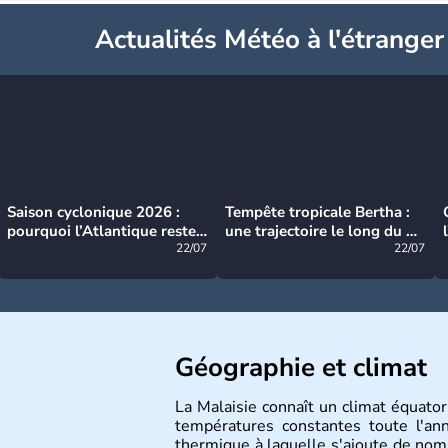
Actualités Météo à l'étranger
Saison cyclonique 2026 :
Tempête tropicale Bertha :
pourquoi l’Atlantique reste
une trajectoire le long du du
très calme à ce stade ?
22/07
littoral américain
22/07
Géographie et climat
La Malaisie connaît un climat équator
températures constantes toute l'an
thermique à laquelle s'ajoute de nomb