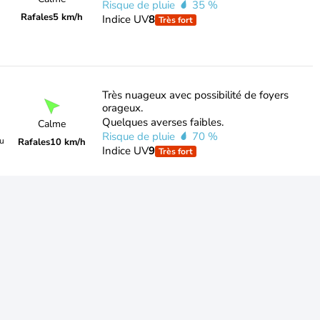
Risque de pluie
35 %
Rafales
5 km/h
Indice UV
8
Très fort
Très nuageux avec possibilité de foyers
orageux.
Quelques averses faibles.
Calme
Risque de pluie
70 %
du
Rafales
10 km/h
Indice UV
9
Très fort