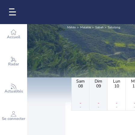
Météo
Malaisie
Sabah
Salulong
Accueil
Radar
Sam
Dim
Lun
M
08
09
10
1
Actualités
-
-
-
-
-
-
Se connecter