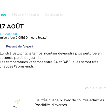
née
Heure / Heure
Comparer
17 AOÛT
ANDEVOORDE
mise à jour à
09h30
(heure locale)
Résumé de l’expert
Lundi à Salulong, le temps incertain deviendra plus perturbé en
seconde partie de journée.
Les températures varieront entre 24 et 34°C, elles seront très
chaudes l'après-midi.
Voir la nuit
Ciel très nuageux avec de courtes éclaircies.
Possibilité d'averses.
Calme