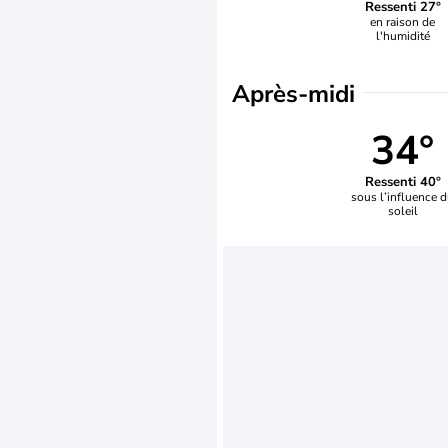
Ressenti 27°
en raison de
l'humidité
Après-midi
34°
Ressenti 40°
sous l’influence 
soleil