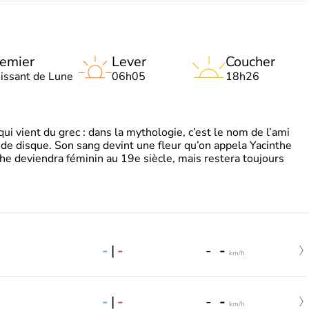
emier
Lever
Coucher
oissant de Lune
06h05
18h26
 vient du grec : dans la mythologie, c’est le nom de l’ami
 de disque. Son sang devint une fleur qu’on appela Yacinthe
he deviendra féminin au 19e siècle, mais restera toujours
-
|
-
-
-
km/h
-
|
-
-
-
km/h