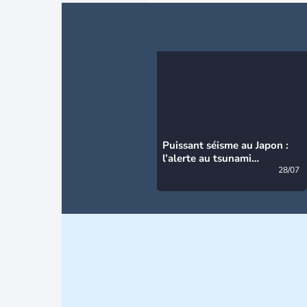
Puissant séisme au Japon :
l’alerte au tsunami
désormais levée
28/07