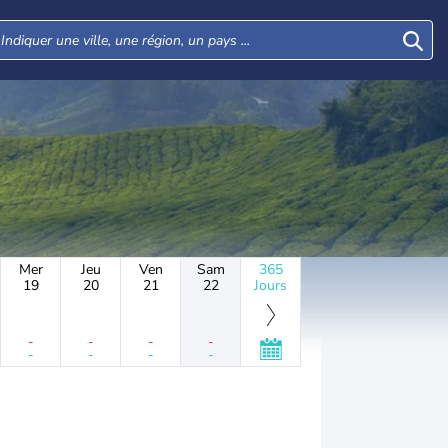
Mer
Jeu
Ven
Sam
365
19
20
21
22
Jours
-
-
-
-
-
-
-
-