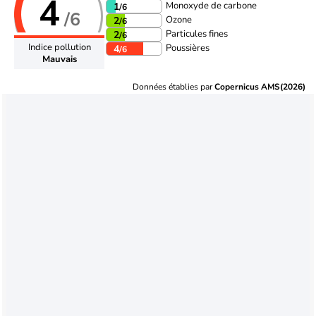
4
Monoxyde de carbone
1
/6
/6
Ozone
2
/6
Particules fines
2
/6
Indice pollution
Poussières
4
/6
Mauvais
Données établies par
Copernicus AMS(2026)