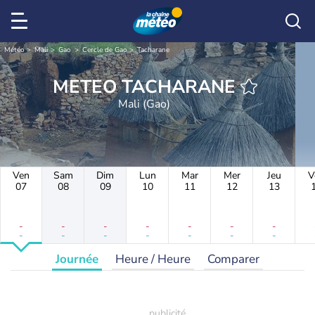
Météo
Mali
Gao
Cercle de Gao
Tacharane
METEO TACHARANE
Mali (Gao)
Ven
Sam
Dim
Lun
Mar
Mer
Jeu
V
07
08
09
10
11
12
13
-
-
-
-
-
-
-
-
-
-
-
-
-
-
Journée
Heure / Heure
Comparer