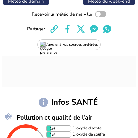
Météo de demain
Météo du week-end
Recevoir la météo de ma ville
Partager
Ajouter à vos sources préférées
Infos SANTÉ
Pollution et qualité de l'air
Dioxyde d'azote
1
/6
Dioxyde de soufre
1
/6