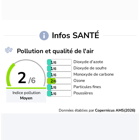
Infos SANTÉ
Pollution et qualité de l'air
Dioxyde d'azote
1
/6
Dioxyde de soufre
1
/6
2
Monoxyde de carbone
1
/6
/6
Ozone
2
/6
Particules fines
1
/6
Indice pollution
Poussières
1
/6
Moyen
Données établies par
Copernicus AMS(2026)