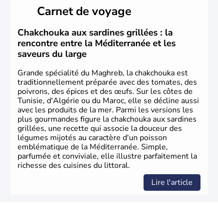
ancêtres des Berbères modernes puis par les
Carnet de voyage
commerçants phéniciens à partir du XIe siècle avant J.C.
Les arabes arrivent au Maroc en 649 et convertissent les
Berbères à l'Islam. Cette monarchie constitutionnelle est
Chakchouka aux sardines grillées : la
aujourd'hui le seul pays africain à ne pas faire parti de
rencontre entre la Méditerranée et les
l'Union Africaine, mais tente depuis 1987 d'accéder à
saveurs du large
l'Union Européenne.
Grande spécialité du Maghreb, la chakchouka est
traditionnellement préparée avec des tomates, des
poivrons, des épices et des œufs. Sur les côtes de
Tunisie, d'Algérie ou du Maroc, elle se décline aussi
avec les produits de la mer. Parmi les versions les
plus gourmandes figure la chakchouka aux sardines
grillées, une recette qui associe la douceur des
légumes mijotés au caractère d'un poisson
emblématique de la Méditerranée. Simple,
parfumée et conviviale, elle illustre parfaitement la
richesse des cuisines du littoral.
Lire l'article