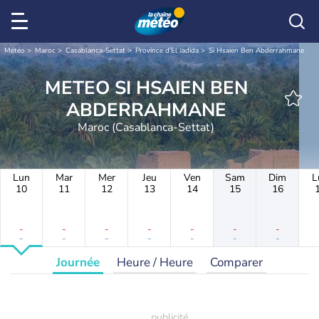
Météo
Maroc
Casablanca-Settat
Province d'El Jadida
Si Hsaien Ben Abderrahmane
METEO SI HSAIEN BEN
ABDERRAHMANE
Maroc (Casablanca-Settat)
Lun
Mar
Mer
Jeu
Ven
Sam
Dim
L
10
11
12
13
14
15
16
-
-
-
-
-
-
-
-
-
-
-
-
-
-
Journée
Heure / Heure
Comparer