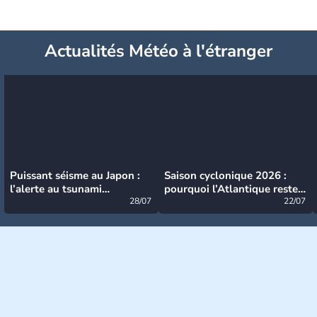
Actualités Météo à l'étranger
Puissant séisme au Japon :
Saison cyclonique 2026 :
l’alerte au tsunami
pourquoi l’Atlantique reste
désormais levée
28/07
très calme à ce stade ?
22/07