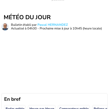
MÉTÉO DU JOUR
Bulletin établi par
Pascal HERNANDEZ
Actualisé à
04h30
- Prochaine mise à jour à
10h45
(heure locale)
En bref
Radar météo
Heure par Heure
Comparateur météo
Pollens et