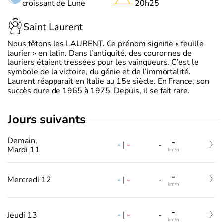
croissant de Lune
20h25
Saint Laurent
Nous fêtons les LAURENT. Ce prénom signifie « feuille
laurier » en latin. Dans l’antiquité, des couronnes de
lauriers étaient tressées pour les vainqueurs. C’est le
symbole de la victoire, du génie et de l’immortalité.
Laurent réapparait en Italie au 15e siècle. En France, son
succès dure de 1965 à 1975. Depuis, il se fait rare.
jours suivants
Demain,
-
-
|
-
-
Mardi 11
km/h
-
-
|
-
Mercredi 12
-
km/h
-
-
|
-
Jeudi 13
-
km/h