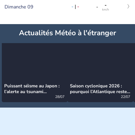
-
-
|
-
Dimanche 09
-
km/h
Actualités Météo à l'étranger
Puissant séisme au Japon :
Saison cyclonique 2026 :
l’alerte au tsunami
pourquoi l’Atlantique reste
désormais levée
28/07
très calme à ce stade ?
22/07