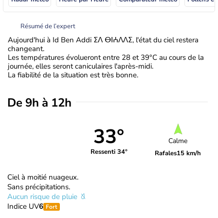
Résumé de l’expert
Aujourd'hui à Id Ben Addi ⵉⴷ ⴱⵏⵄⴷⴷⵉ, l'état du ciel restera
changeant.
Les températures évolueront entre 28 et 39°C au cours de la
journée, elles seront caniculaires l'après-midi.
La fiabilité de la situation est très bonne.
De 9h à 12h
33°
Calme
Ressenti 34°
Rafales
15 km/h
Ciel à moitié nuageux.
Sans précipitations.
Aucun risque de pluie
Indice UV
6
Fort