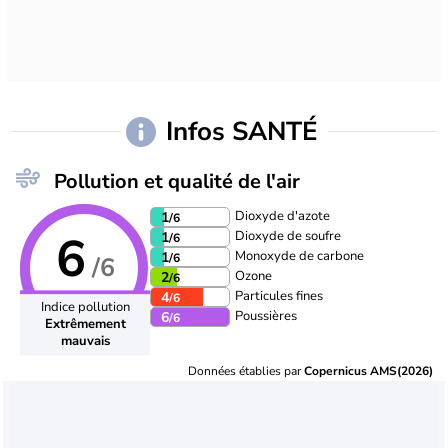
Infos SANTÉ
Pollution et qualité de l'air
Dioxyde d'azote
1
/6
6
Dioxyde de soufre
1
/6
Monoxyde de carbone
1
/6
/6
Ozone
2
/6
Particules fines
4
/6
Indice pollution
Poussières
6
/6
Extrêmement
mauvais
Données établies par
Copernicus AMS(2026)