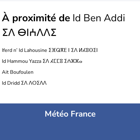
À proximité de
Id Ben Addi
ⵉⴷ ⴱⵏⵄⴷⴷⵉ
Iferd n’ Id Lahousine ⵉⴼⵕⴳⴹ ⵏ ⵉⴷ ⵍⵃⵓⵙⵉⵏ
Id Hammou Yazza ⵉⴷ ⵃⵎⵎⵓ ⵉⵄⵣⵣⴰ
Ait Boufoulen
Id Dridd ⵉⴷ ⴷⵔⵉⴷⴷ
Météo France