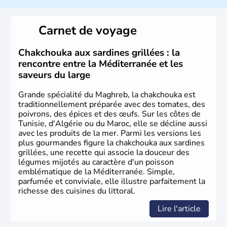
Le Maroc a longuement été occupé par les capsiens,
ancêtres des Berbères modernes puis par les
Carnet de voyage
commerçants phéniciens à partir du XIe siècle avant J.C.
Les arabes arrivent au Maroc en 649 et convertissent les
Berbères à l'Islam. Cette monarchie constitutionnelle est
Chakchouka aux sardines grillées : la
aujourd'hui le seul pays africain à ne pas faire parti de
rencontre entre la Méditerranée et les
l'Union Africaine, mais tente depuis 1987 d'accéder à
saveurs du large
l'Union Européenne.
Grande spécialité du Maghreb, la chakchouka est
traditionnellement préparée avec des tomates, des
poivrons, des épices et des œufs. Sur les côtes de
Tunisie, d'Algérie ou du Maroc, elle se décline aussi
avec les produits de la mer. Parmi les versions les
plus gourmandes figure la chakchouka aux sardines
grillées, une recette qui associe la douceur des
légumes mijotés au caractère d'un poisson
emblématique de la Méditerranée. Simple,
parfumée et conviviale, elle illustre parfaitement la
richesse des cuisines du littoral.
Lire l'article