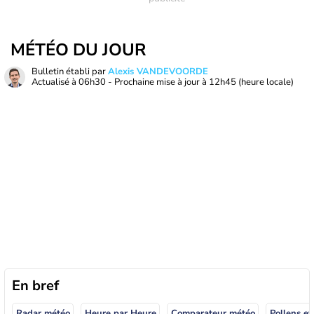
MÉTÉO DU JOUR
Bulletin établi par
Alexis VANDEVOORDE
Actualisé à
06h30
- Prochaine mise à jour à
12h45
(heure locale)
En bref
Radar météo
Heure par Heure
Comparateur météo
Pollens et