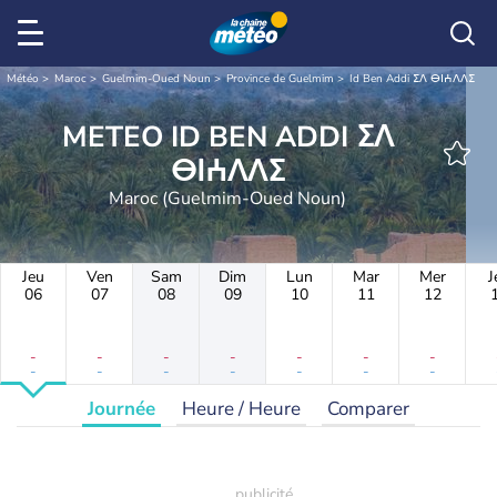
Météo
Maroc
Guelmim-Oued Noun
Province de Guelmim
Id Ben Addi ⵉⴷ ⴱⵏⵄⴷⴷⵉ
METEO ID BEN ADDI ⵉⴷ
ⴱⵏⵄⴷⴷⵉ
Maroc (Guelmim-Oued Noun)
Jeu
Ven
Sam
Dim
Lun
Mar
Mer
J
06
07
08
09
10
11
12
-
-
-
-
-
-
-
-
-
-
-
-
-
-
Journée
Heure / Heure
Comparer