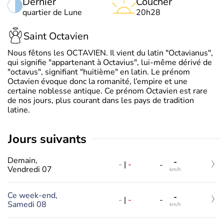
Dernier
Coucher
quartier de Lune
20h28
Saint Octavien
Nous fêtons les OCTAVIEN. Il vient du latin "Octavianus",
qui signifie "appartenant à Octavius", lui-même dérivé de
"octavus", signifiant "huitième" en latin. Le prénom
Octavien évoque donc la romanité, l’empire et une
certaine noblesse antique. Ce prénom Octavien est rare
de nos jours, plus courant dans les pays de tradition
latine.
jours suivants
Demain,
-
-
|
-
-
Vendredi 07
km/h
Ce week-end,
-
-
|
-
-
Samedi 08
km/h