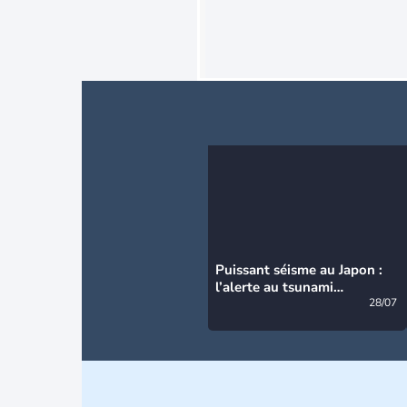
Puissant séisme au Japon :
l’alerte au tsunami
désormais levée
28/07