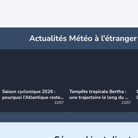
Actualités Météo à l'étranger
Saison cyclonique 2026 :
Tempête tropicale Bertha :
pourquoi l’Atlantique reste
une trajectoire le long du du
très calme à ce stade ?
22/07
littoral américain
22/07