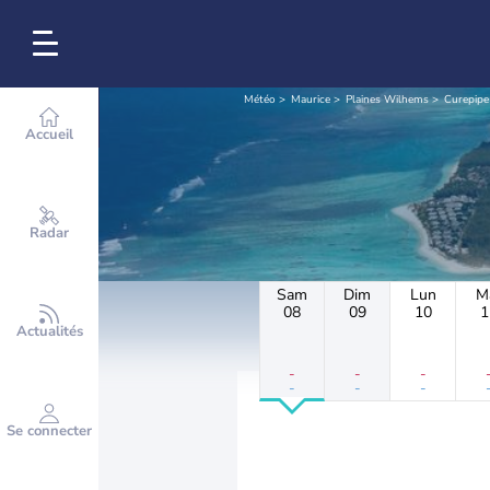
Météo
Maurice
Plaines Wilhems
Curepipe
Accueil
Radar
Sam
Dim
Lun
M
08
09
10
1
Actualités
-
-
-
-
-
-
Se connecter