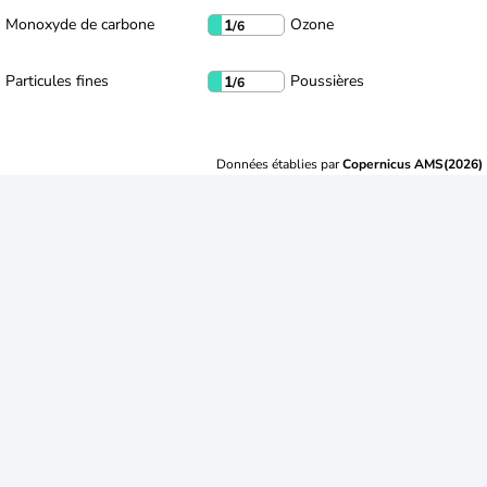
Monoxyde de carbone
Ozone
1
/6
Particules fines
Poussières
1
/6
Données établies par
Copernicus AMS(2026)