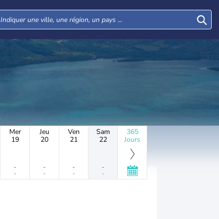
Mer
Jeu
Ven
Sam
365
19
20
21
22
Jours
-
-
-
-
-
-
-
-