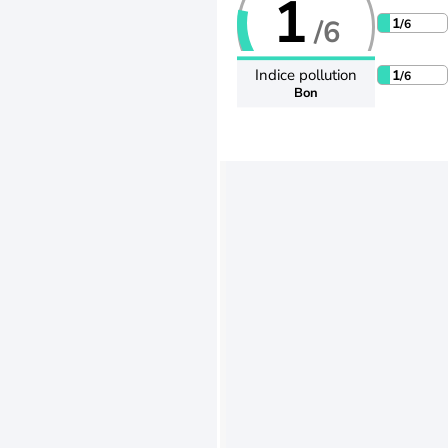
1
/6
1
/6
Indice pollution
1
/6
Bon