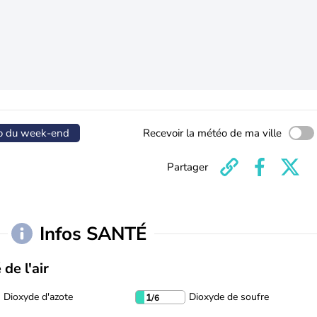
o du week-end
Recevoir la météo de ma ville
Partager
Infos SANTÉ
 de l'air
Dioxyde d'azote
Dioxyde de soufre
1
/6