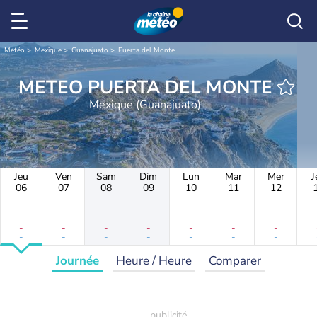
Météo
Mexique
Guanajuato
Puerta del Monte
METEO PUERTA DEL MONTE
Mexique (Guanajuato)
Jeu
Ven
Sam
Dim
Lun
Mar
Mer
J
06
07
08
09
10
11
12
-
-
-
-
-
-
-
-
-
-
-
-
-
-
Journée
Heure / Heure
Comparer