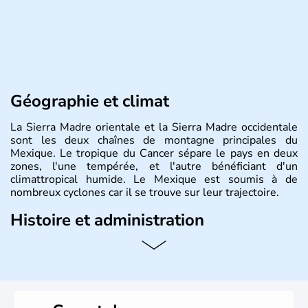
Géographie et climat
La Sierra Madre orientale et la Sierra Madre occidentale
sont les deux chaînes de montagne principales du
Mexique. Le tropique du Cancer sépare le pays en deux
zones, l'une tempérée, et l'autre bénéficiant d'un
climattropical humide. Le Mexique est soumis à de
nombreux cyclones car il se trouve sur leur trajectoire.
Histoire et administration
Bordé au Sud par le Guatemala et le Belize, le Mexique
est aujourd'hui la douzième puissance mondiale. Sa
capitale est Mexico. Pétrole et gaz dont partie des
ressources naturelles propres au Mexique. Le secteur
tertiaire représente près de 70% du Produit Intérieur