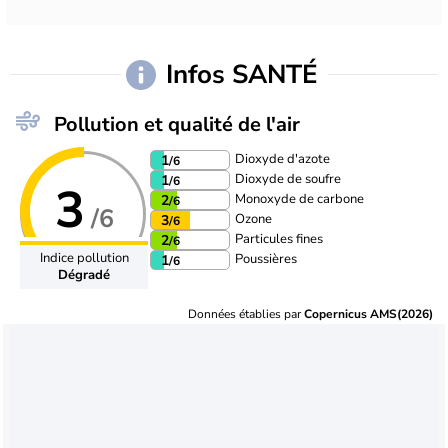
Infos SANTÉ
Pollution et qualité de l'air
Dioxyde d'azote
1
/6
Dioxyde de soufre
1
/6
3
Monoxyde de carbone
2
/6
/6
Ozone
3
/6
Particules fines
2
/6
Indice pollution
Poussières
1
/6
Dégradé
Données établies par
Copernicus AMS(2026)