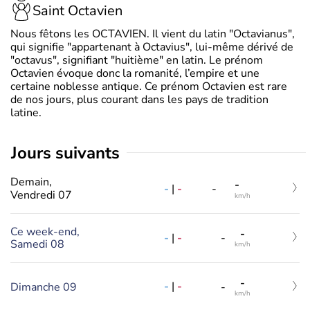
Saint Octavien
Nous fêtons les OCTAVIEN. Il vient du latin "Octavianus",
qui signifie "appartenant à Octavius", lui-même dérivé de
"octavus", signifiant "huitième" en latin. Le prénom
Octavien évoque donc la romanité, l’empire et une
certaine noblesse antique. Ce prénom Octavien est rare
de nos jours, plus courant dans les pays de tradition
latine.
jours suivants
Demain,
-
-
|
-
-
Vendredi 07
km/h
Ce week-end,
-
-
|
-
-
Samedi 08
km/h
-
-
|
-
Dimanche 09
-
km/h