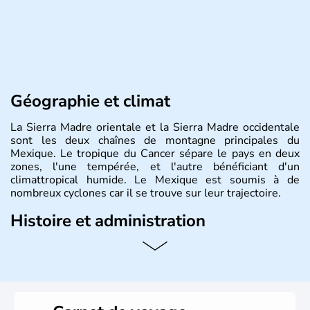
Géographie et climat
La Sierra Madre orientale et la Sierra Madre occidentale
sont les deux chaînes de montagne principales du
Mexique. Le tropique du Cancer sépare le pays en deux
zones, l'une tempérée, et l'autre bénéficiant d'un
climattropical humide. Le Mexique est soumis à de
nombreux cyclones car il se trouve sur leur trajectoire.
Histoire et administration
Bordé au Sud par le Guatemala et le Belize, le Mexique
est aujourd'hui la douzième puissance mondiale. Sa
capitale est Mexico. Pétrole et gaz dont partie des
ressources naturelles propres au Mexique. Le secteur
tertiaire représente près de 70% du Produit Intérieur