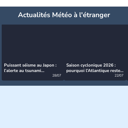
Actualités Météo à l'étranger
Puissant séisme au Japon :
Saison cyclonique 2026 :
l’alerte au tsunami
pourquoi l’Atlantique reste
désormais levée
28/07
très calme à ce stade ?
22/07