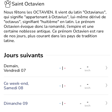
Saint Octavien
Nous fêtons les OCTAVIEN. Il vient du latin "Octavianus",
qui signifie "appartenant à Octavius", lui-même dérivé de
"octavus", signifiant "huitième" en latin. Le prénom
Octavien évoque donc la romanité, l’empire et une
certaine noblesse antique. Ce prénom Octavien est rare
de nos jours, plus courant dans les pays de tradition
latine.
jours suivants
Demain,
-
-
|
-
-
Vendredi 07
km/h
Ce week-end,
-
-
|
-
-
Samedi 08
km/h
-
-
|
-
Dimanche 09
-
km/h