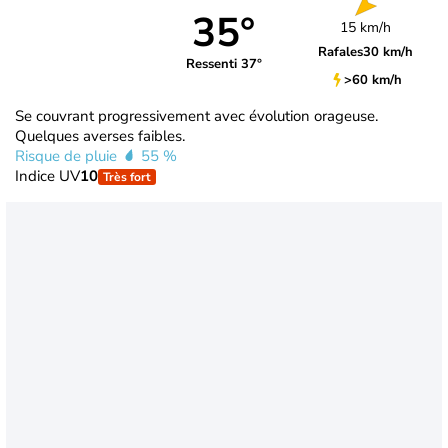
35°
15 km/h
Rafales
30 km/h
Ressenti 37°
>60 km/h
Se couvrant progressivement avec évolution orageuse.
Quelques averses faibles.
Risque de pluie
55 %
Indice UV
10
Très fort