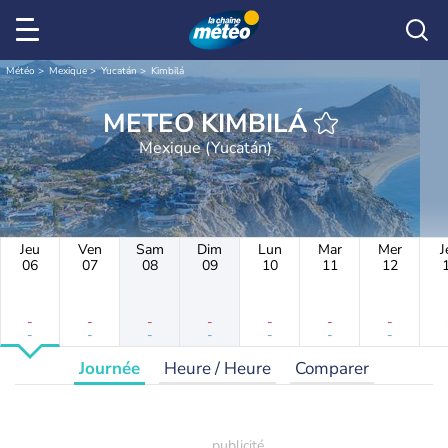
Météo
Mexique
Yucatán
Kimbilá
METEO KIMBILÁ
Mexique (Yucatán)
Jeu
Ven
Sam
Dim
Lun
Mar
Mer
J
06
07
08
09
10
11
12
-
-
-
-
-
-
-
-
-
-
-
-
-
-
Journée
Heure / Heure
Comparer