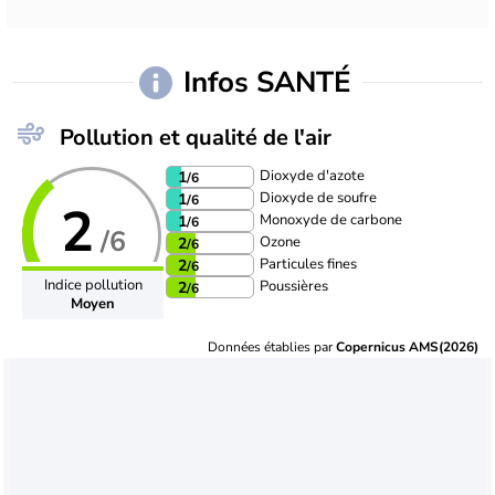
Infos SANTÉ
Pollution et qualité de l'air
Dioxyde d'azote
1
/6
Dioxyde de soufre
1
/6
2
Monoxyde de carbone
1
/6
/6
Ozone
2
/6
Particules fines
2
/6
Indice pollution
Poussières
2
/6
Moyen
Données établies par
Copernicus AMS(2026)