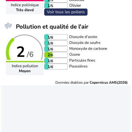
Indice pollinique
Olivier
1
/5
Très élevé
Voir tous les pollens
Pollution et qualité de l'air
Dioxyde d'azote
1
/6
Dioxyde de soufre
1
/6
2
Monoxyde de carbone
1
/6
/6
Ozone
2
/6
Particules fines
1
/6
Indice pollution
Poussières
1
/6
Moyen
Données établies par
Copernicus AMS(2026)