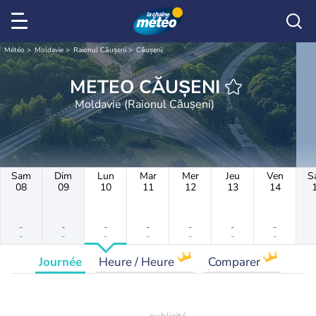
Météo
Moldavie
Raionul Căușeni
Căușeni
METEO CĂUȘENI
Moldavie (Raionul Căușeni)
Sam
Dim
Lun
Mar
Mer
Jeu
Ven
S
08
09
10
11
12
13
14
-
-
-
-
-
-
-
-
-
-
-
-
-
-
Journée
Heure / Heure
Comparer