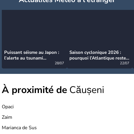
Puissant séisme au Japon :
Saison cyclonique 2026 :
l’alerte au tsunami
pourquoi l’Atlantique reste
désormais levée
28/07
très calme à ce stade ?
22/07
À proximité de
Căușeni
Opaci
Zaim
Marianca de Sus