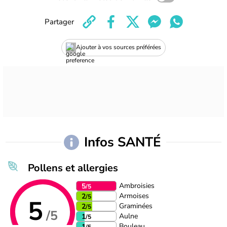
Partager
Ajouter à vos sources préférées
Infos SANTÉ
Pollens et allergies
Ambroisies
5
/5
Armoises
2
/5
5
Graminées
2
/5
/5
Aulne
1
/5
Bouleau
1
/5